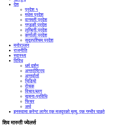
देश
प्रदेश १
मधेस प्रदेश
वागमती प्रदेश
गण्डकी प्रदेश
लुम्बिनी प्रदेश
कर्णाली प्रदेश
सुदूरपश्चिम प्रदेश
मनोरञ्जन
राजनीति
स्वास्थ्य
विविध
धर्म दर्शन
अन्तर्राष्ट्रिय
अन्तर्वार्ता
भिडियो
रोचक
विचार/ब्लग
सूचना-प्रविधि
फिचर
अर्थ
इनरुवामा करेन्ट लागेर एक मजदुरको मृत्यु, एक गम्भीर घाइते
शिव मारुती ज्वेलर्स