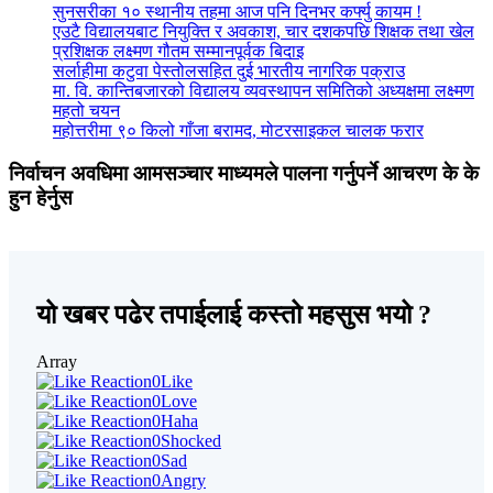
सुनसरीका १० स्थानीय तहमा आज पनि दिनभर कर्फ्यु कायम !
एउटै विद्यालयबाट नियुक्ति र अवकाश, चार दशकपछि शिक्षक तथा खेल
प्रशिक्षक लक्ष्मण गौतम सम्मानपूर्वक बिदाइ
सर्लाहीमा कटुवा पेस्तोलसहित दुई भारतीय नागरिक पक्राउ
मा. वि. कान्तिबजारको विद्यालय व्यवस्थापन समितिको अध्यक्षमा लक्ष्मण
महतो चयन
महोत्तरीमा ९० किलो गाँजा बरामद, मोटरसाइकल चालक फरार
निर्वाचन अवधिमा आमसञ्चार माध्यमले पालना गर्नुपर्ने आचरण के के
हुन हेर्नुस
यो खबर पढेर तपाईलाई कस्तो महसुस भयो ?
Array
0
Like
0
Love
0
Haha
0
Shocked
0
Sad
0
Angry