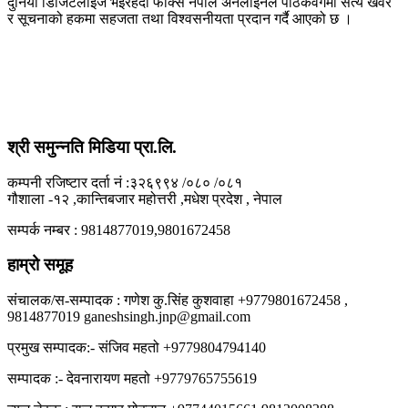
दुनियाँ डिजिटलाईज भईरहदाँ फोक्स नेपाल अनलाईनले पाठकवर्गमा सत्य खवर
र सूचनाको हकमा सहजता तथा विश्वसनीयता प्रदान गर्दै आएको छ ।
श्री समुन्नति मिडिया प्रा.लि.
कम्पनी रजिष्टार दर्ता नं :३२६९९४ /०८० /०८१
गौशाला -१२ ,कान्तिबजार महोत्तरी ,मधेश प्रदेश , नेपाल
सम्पर्क नम्बर : 9814877019,9801672458
हाम्रो समूह
संचालक/स-सम्पादक : गणेश कु.सिंह कुशवाहा +9779801672458 ,
9814877019 ganeshsingh.jnp@gmail.com
प्रमुख सम्पादक:- संजिव महतो +9779804794140
सम्पादक :- देवनारायण महतो +9779765755619