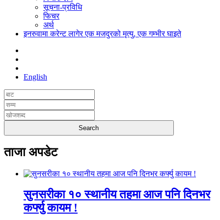
सूचना-प्रविधि
फिचर
अर्थ
इनरुवामा करेन्ट लागेर एक मजदुरको मृत्यु, एक गम्भीर घाइते
English
ताजा अपडेट
सुनसरीका १० स्थानीय तहमा आज पनि दिनभर
कर्फ्यु कायम !