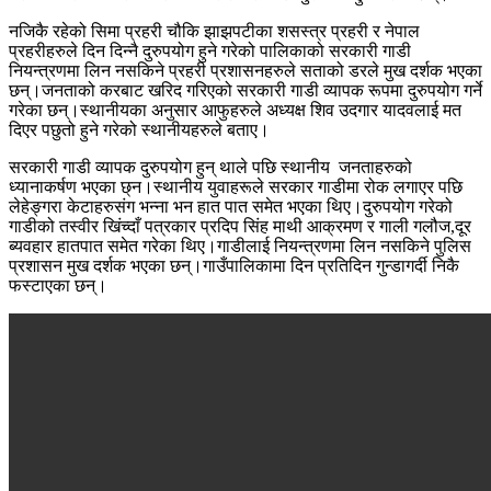
नजिकै रहेको सिमा प्रहरी चौकि झाझपटीका शसस्त्र प्रहरी र नेपाल
प्रहरीहरुले दिन दिन्नै दुरुपयोग हुने गरेको पालिकाको सरकारी गाडी
नियन्त्रणमा लिन नसकिने प्रहरी प्रशासनहरुले सताको डरले मुख दर्शक भएका
छन्।जनताको करबाट खरिद गरिएको सरकारी गाडी व्यापक रूपमा दुरुपयोग गर्ने
गरेका छन्।स्थानीयका अनुसार आफुहरुले अध्यक्ष शिव उदगार यादवलाई मत
दिएर पछुतो हुने गरेको स्थानीयहरुले बताए।
सरकारी गाडी व्यापक दुरुपयोग हुन् थाले पछि स्थानीय जनताहरुको
ध्यानाकर्षण भएका छ्न।स्थानीय युवाहरूले सरकार गाडीमा रोक लगाएर पछि
लेहेङ्गरा केटाहरुसंग भन्ना भन हात पात समेत भएका थिए।दुरुपयोग गरेको
गाडीको तस्वीर खिंच्दाँ पत्रकार प्रदिप सिंह माथी आक्रमण र गाली गलौज,दूर
ब्यवहार हातपात समेत गरेका थिए।गाडीलाई नियन्त्रणमा लिन नसकिने पुलिस
प्रशासन मुख दर्शक भएका छन्।गाउँपालिकामा दिन प्रतिदिन गुन्डागर्दी निकै
फस्टाएका छन्।