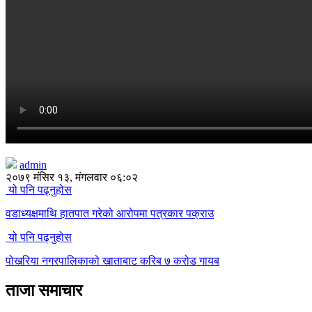
admin
२०७९ मंसिर १३, मंगलवार ०६:०२
यो पनि पढ्नुहोस
वडाध्यक्षमाथि हातपात गरेको आरोपमा पत्रकार पक्राउ
यो पनि पढ्नुहोस
पोखरिया नगरपालिकाको खाताबाट करिब ७ करोड गायब
ताजा समाचार