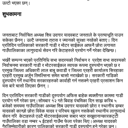
उल्टो भएका छन्।
शुभकामना
जनताबाट निर्वाचित अध्यक्ष शिव उदगार यादवबाट जनताले के प्रत्याभूति पाउन
सकेका छैनन्। उल्टै जनतामा त्रास र ज्यानको सुरक्षा नरहेको बताए। दिन
प्रतिदिन पालिकाको सरकारी गाडी र मोटर साईकल आफनै छोरा लगायत
गाउँपालिकाका लागुपदार्थ सेवन गरि केटाहरुले प्रयोग गर्ने गरेका देखिन्छ।
भर्खरै सम्पन्न भएको प्रतिनिधि सभा सदस्यको निर्वाचन र प्रदेश सभा सदस्यको
निर्वाचनमा सरकारी गाडी र मोटरसाईकल व्यापक रूपमा दुरुपयोग भएको छ र
प्रमुख जिल्ला अधिकारी लाल बाबु कवाडी र जिल्ला प्रहरी कार्यालय सिरहाका
प्रहरी प्रमुख अर्जुन तिमल्सिना समेत चासो नराखेको छ। सरकारी गाडिको
दुरुपयोग गर्ने स्थानीय सरकारहरुको कार्वाही गर्न नसक्ने प्रहरी प्रसाशन किन
यस बारे चासो लिएका छैनन् ।
दिन प्रतिदिन सरकारी गाडीको दुरुपयोग अफिस बाहेक ब्यक्तीगत काममा गाडी
प्रयोग गर्ने गरेका छन्।सोमबार १२ गते बिवाह पंचमिका दिन साझ करिब ५
बजेको समयमा गाउँपालिका अध्यक्ष शिब उदगार यादवको छोरा र स्थानीय डम्बर
यादवको कान्छो छोरा विवेक यादव र परिचय खुलन नसकेको स्थानीय लागुपदार्थ
सेवन गरि केटाहरुले एउटै मोटरसाईकलमा सबार भएर सखुवानान्कारकट्टी
गाउँपालिका वडा नम्बर ५ ईटहर्वा गाउँमा फेला परेका थिए।अध्यक्ष यादवको
गैरजिम्मेवारीको कारण पालिकाको सरकारी गाडी दुरुपयोग हुने गरेका छन्।