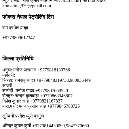
न्युज डेस्क : राज कुमार मोक्तान +97744015661,9812008388
kumartmg970@gmail.com
फोकस नेपाल पेट्रोलिंग टिम
राम प्रभेश यादव
+9779809617347
जिल्ला प्रतिनिधि
धनुषा: मनोज पासमान +9779818139766
महोतरी:
सिरहा: रामबाबु यादव +9779848319733,980835449
सप्तरी:
सर्लाही: मनोज यादव +9779807669520
रौतहट: चन्दन कुशवाहा +9779868946807
दिपेश कुमार साह +9779821167837
बारा,पर्सा: पवन प्रसाद साह +9779845788725
लुम्बिनी प्रदेश ब्युरो प्रमुख
धर्मेन्द्र कुमार कुर्मी +9779814430099,9847370660