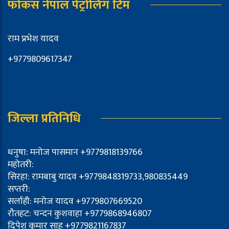
फोकस नेपाल पेट्रोलिंग टिम
राम प्रभेश यादव
+9779809617347
जिल्ला प्रतिनिधि
धनुषा: मनोज पासमान +9779818139766
महोतरी:
सिरहा: रामबाबु यादव +9779848319733,980835449
सप्तरी:
सर्लाही: मनोज यादव +9779807669520
रौतहट: चन्दन कुशवाहा +9779868946807
दिपेश कुमार साह +9779821167837