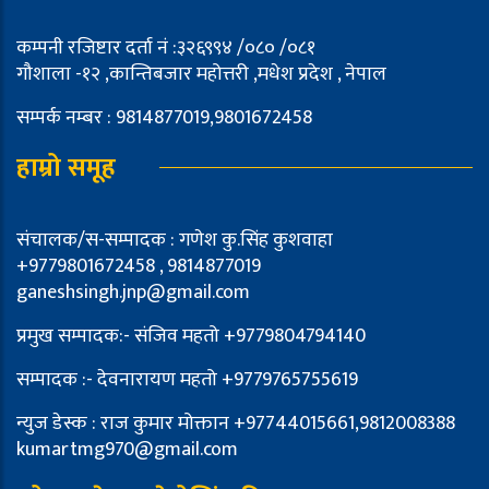
कम्पनी रजिष्टार दर्ता नं :३२६९९४ /०८० /०८१
गौशाला -१२ ,कान्तिबजार महोत्तरी ,मधेश प्रदेश , नेपाल
सम्पर्क नम्बर : 9814877019,9801672458
हाम्रो समूह
संचालक/स-सम्पादक : गणेश कु.सिंह कुशवाहा
+9779801672458 , 9814877019
ganeshsingh.jnp@gmail.com
प्रमुख सम्पादक:- संजिव महतो +9779804794140
सम्पादक :- देवनारायण महतो +9779765755619
न्युज डेस्क : राज कुमार मोक्तान +97744015661,9812008388
kumartmg970@gmail.com