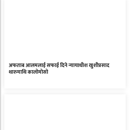
अफताब आलमलाई सफाई दिने न्यायाधीश खुशीप्रसाद
थारुमाथि कालोमोसो