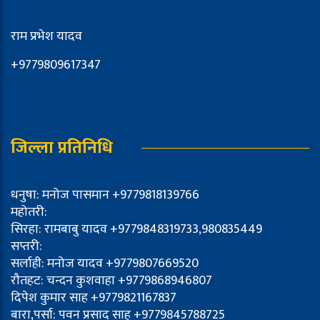
राम प्रभेश यादव
+9779809617347
जिल्ला प्रतिनिधि
धनुषा: मनोज पासमान +9779818139766
महोतरी:
सिरहा: रामबाबु यादव +9779848319733,980835449
सप्तरी:
सर्लाही: मनोज यादव +9779807669520
रौतहट: चन्दन कुशवाहा +9779868946807
दिपेश कुमार साह +9779821167837
बारा,पर्सा: पवन प्रसाद साह +9779845788725