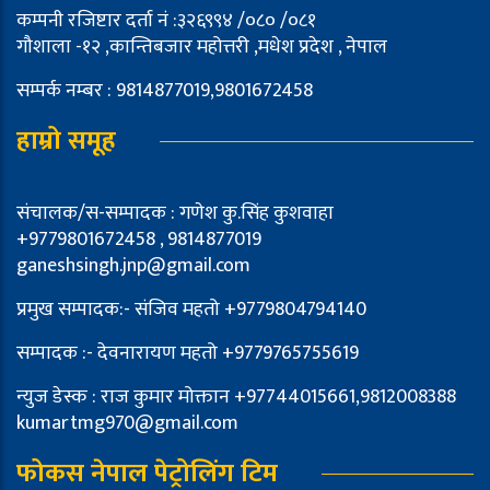
कम्पनी रजिष्टार दर्ता नं :३२६९९४ /०८० /०८१
गौशाला -१२ ,कान्तिबजार महोत्तरी ,मधेश प्रदेश , नेपाल
सम्पर्क नम्बर : 9814877019,9801672458
हाम्रो समूह
संचालक/स-सम्पादक : गणेश कु.सिंह कुशवाहा
+9779801672458 , 9814877019
ganeshsingh.jnp@gmail.com
प्रमुख सम्पादक:- संजिव महतो +9779804794140
सम्पादक :- देवनारायण महतो +9779765755619
न्युज डेस्क : राज कुमार मोक्तान +97744015661,9812008388
kumartmg970@gmail.com
फोकस नेपाल पेट्रोलिंग टिम