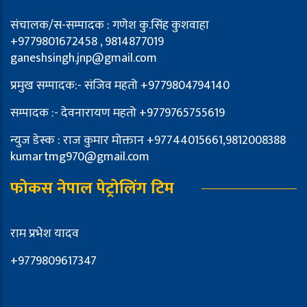
संचालक/स-सम्पादक : गणेश कु.सिंह कुशवाहा
+9779801672458 , 9814877019
ganeshsingh.jnp@gmail.com
प्रमुख सम्पादक:- संजिव महतो +9779804794140
सम्पादक :- देवनारायण महतो +9779765755619
न्युज डेस्क : राज कुमार मोक्तान +97744015661,9812008388
kumartmg970@gmail.com
फोकस नेपाल पेट्रोलिंग टिम
राम प्रभेश यादव
+9779809617347