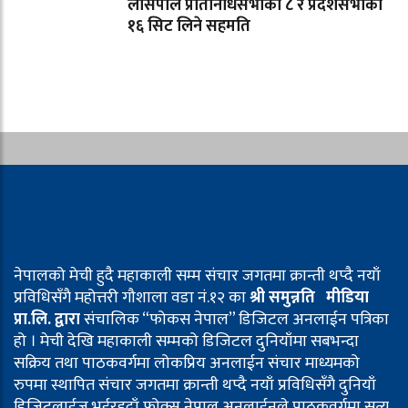
लोसपाले प्रतिनिधिसभाका ८ र प्रदेशसभाका
१६ सिट लिने सहमति
नेपालको मेची हुदै महाकाली सम्म संचार जगतमा क्रान्ती थप्दै नयाँ
प्रविधिसँगै महोत्तरी गौशाला वडा नं.१२ का
श्री समुन्नति मीडिया
प्रा.लि. द्वारा
संचालिक “फोकस नेपाल” डिजिटल अनलाईन पत्रिका
हो । मेची देखि महाकाली सम्मको डिजिटल दुनियाँमा सबभन्दा
सक्रिय तथा पाठकवर्गमा लोकप्रिय अनलाईन संचार माध्यमको
रुपमा स्थापित संचार जगतमा क्रान्ती थप्दै नयाँ प्रविधिसँगै दुनियाँ
डिजिटलाईज भईरहदाँ फोक्स नेपाल अनलाईनले पाठकवर्गमा सत्य