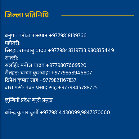
जिल्ला प्रतिनिधि
धनुषा: मनोज पासमान +9779818139766
महोतरी:
सिरहा: रामबाबु यादव +9779848319733,980835449
सप्तरी:
सर्लाही: मनोज यादव +9779807669520
रौतहट: चन्दन कुशवाहा +9779868946807
दिपेश कुमार साह +9779821167837
बारा,पर्सा: पवन प्रसाद साह +9779845788725
लुम्बिनी प्रदेश ब्युरो प्रमुख
धर्मेन्द्र कुमार कुर्मी +9779814430099,9847370660