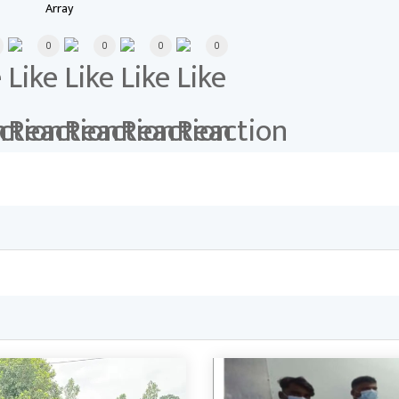
Array
0
0
0
0