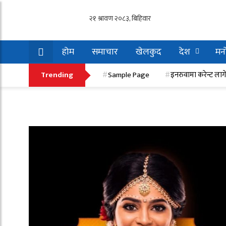
होम
समाचार
खेलकुद
देश
मनो
इनरुवामा करेन्ट लागेर एक मजदुरको मृत्यु, एक गम्भी
Trending
Sample Page
इनरुवामा करेन्ट लाग