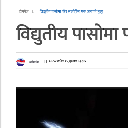
होमपेज
विद्युतीय पासोमा परेर सर्लाहीमा एक जनाको मृत्यु
विद्युतीय पासोमा 
२०८० आश्विन २४, बुधबार ०९:३७
admin