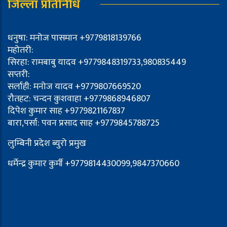
जिल्ला प्रतिनिधि
धनुषा: मनोज पासमान +9779818139766
महोतरी:
सिरहा: रामबाबु यादव +9779848319733,980835449
सप्तरी:
सर्लाही: मनोज यादव +9779807669520
रौतहट: चन्दन कुशवाहा +9779868946807
दिपेश कुमार साह +9779821167837
बारा,पर्सा: पवन प्रसाद साह +9779845788725
लुम्बिनी प्रदेश ब्युरो प्रमुख
धर्मेन्द्र कुमार कुर्मी +9779814430099,9847370660