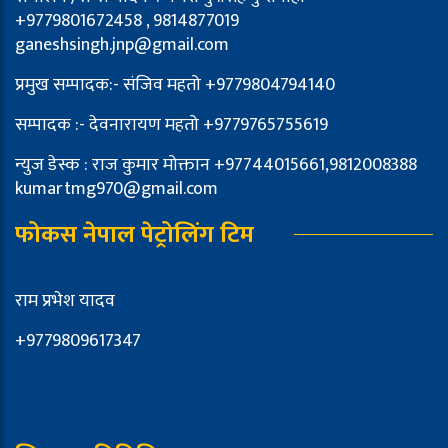
+9779801672458 , 9814877019
ganeshsingh.jnp@gmail.com
प्रमुख सम्पादक:- संजिव महतो +9779804794140
सम्पादक :- देवनारायण महतो +9779765755619
न्युज डेस्क : राज कुमार मोक्तान +97744015661,9812008388
kumartmg970@gmail.com
फोकस नेपाल पेट्रोलिंग टिम
राम प्रभेश यादव
+9779809617347