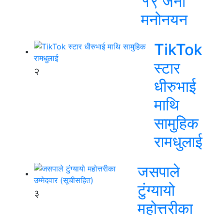
१९ जना
मनोनयन
TikTok
स्टार
२
धीरुभाई
माथि
सामुहिक
रामधुलाई
जसपाले
टुंग्यायो
३
महोत्तरीका