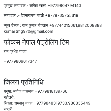
प्रमुख सम्पादक:- संजिव महतो +9779804794140
सम्पादक :- देवनारायण महतो +9779765755619
न्युज डेस्क : राज कुमार मोक्तान +97744015661,9812008388
kumartmg970@gmail.com
फोकस नेपाल पेट्रोलिंग टिम
राम प्रभेश यादव
+9779809617347
जिल्ला प्रतिनिधि
धनुषा: मनोज पासमान +9779818139766
महोतरी:
सिरहा: रामबाबु यादव +9779848319733,980835449
सप्तरी: