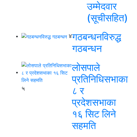
उम्मेदवार
(सूचीसहित)
गठबन्धनविरुद्ध
४
गठबन्धन
लोसपाले
प्रतिनिधिसभाका
५
८ र
प्रदेशसभाका
१६ सिट लिने
सहमति