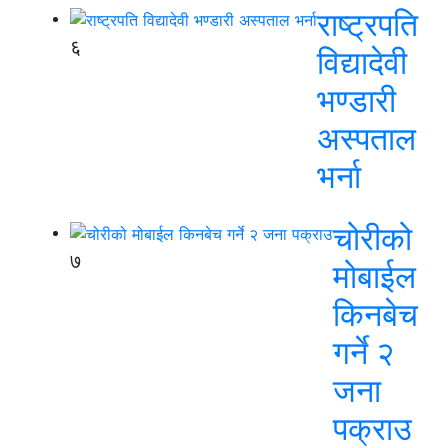
राष्ट्रपति
६
विद्यादेवी
भण्डारी
अस्पताल
भर्ना
चोरीको
७
मोबाईल
किनबेच
गर्ने २
जना
पक्राउ