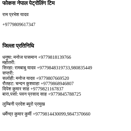
फोकस नेपाल पेट्रोलिंग टिम
राम प्रभेश यादव
+9779809617347
जिल्ला प्रतिनिधि
धनुषा: मनोज पासमान +9779818139766
महोतरी:
सिरहा: रामबाबु यादव +9779848319733,980835449
सप्तरी:
सर्लाही: मनोज यादव +9779807669520
रौतहट: चन्दन कुशवाहा +9779868946807
दिपेश कुमार साह +9779821167837
बारा,पर्सा: पवन प्रसाद साह +9779845788725
लुम्बिनी प्रदेश ब्युरो प्रमुख
धर्मेन्द्र कुमार कुर्मी +9779814430099,9847370660