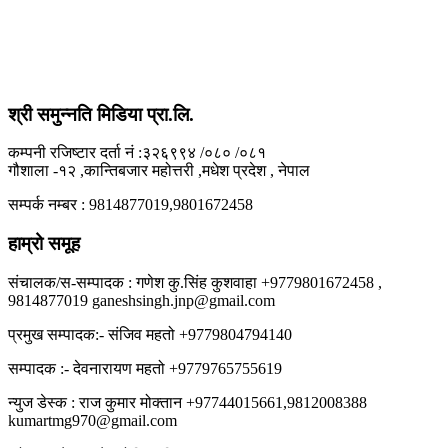
श्री समुन्नति मिडिया प्रा.लि.
कम्पनी रजिष्टार दर्ता नं :३२६९९४ /०८० /०८१
गौशाला -१२ ,कान्तिबजार महोत्तरी ,मधेश प्रदेश , नेपाल
सम्पर्क नम्बर : 9814877019,9801672458
हाम्रो समूह
संचालक/स-सम्पादक : गणेश कु.सिंह कुशवाहा +9779801672458 ,
9814877019 ganeshsingh.jnp@gmail.com
प्रमुख सम्पादक:- संजिव महतो +9779804794140
सम्पादक :- देवनारायण महतो +9779765755619
न्युज डेस्क : राज कुमार मोक्तान +97744015661,9812008388
kumartmg970@gmail.com