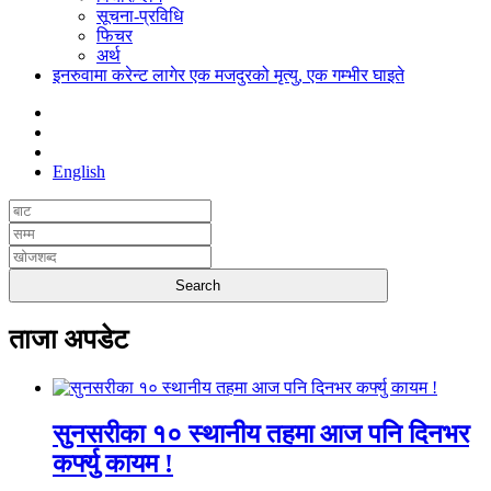
सूचना-प्रविधि
फिचर
अर्थ
इनरुवामा करेन्ट लागेर एक मजदुरको मृत्यु, एक गम्भीर घाइते
English
ताजा अपडेट
सुनसरीका १० स्थानीय तहमा आज पनि दिनभर
कर्फ्यु कायम !