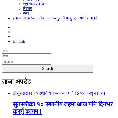
सूचना-प्रविधि
फिचर
अर्थ
इनरुवामा करेन्ट लागेर एक मजदुरको मृत्यु, एक गम्भीर घाइते
English
ताजा अपडेट
सुनसरीका १० स्थानीय तहमा आज पनि दिनभर
कर्फ्यु कायम !