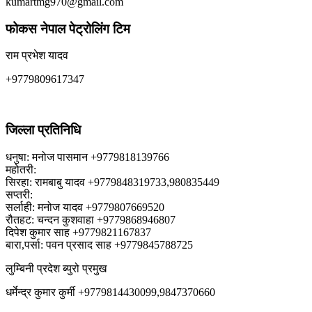
kumartmg970@gmail.com
फोकस नेपाल पेट्रोलिंग टिम
राम प्रभेश यादव
+9779809617347
जिल्ला प्रतिनिधि
धनुषा: मनोज पासमान +9779818139766
महोतरी:
सिरहा: रामबाबु यादव +9779848319733,980835449
सप्तरी:
सर्लाही: मनोज यादव +9779807669520
रौतहट: चन्दन कुशवाहा +9779868946807
दिपेश कुमार साह +9779821167837
बारा,पर्सा: पवन प्रसाद साह +9779845788725
लुम्बिनी प्रदेश ब्युरो प्रमुख
धर्मेन्द्र कुमार कुर्मी +9779814430099,9847370660