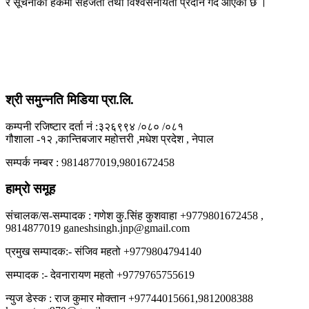
र सूचनाको हकमा सहजता तथा विश्वसनीयता प्रदान गर्दै आएको छ ।
श्री समुन्नति मिडिया प्रा.लि.
कम्पनी रजिष्टार दर्ता नं :३२६९९४ /०८० /०८१
गौशाला -१२ ,कान्तिबजार महोत्तरी ,मधेश प्रदेश , नेपाल
सम्पर्क नम्बर : 9814877019,9801672458
हाम्रो समूह
संचालक/स-सम्पादक : गणेश कु.सिंह कुशवाहा +9779801672458 ,
9814877019 ganeshsingh.jnp@gmail.com
प्रमुख सम्पादक:- संजिव महतो +9779804794140
सम्पादक :- देवनारायण महतो +9779765755619
न्युज डेस्क : राज कुमार मोक्तान +97744015661,9812008388