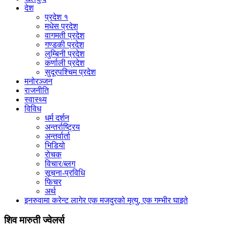
देश
प्रदेश १
मधेस प्रदेश
वागमती प्रदेश
गण्डकी प्रदेश
लुम्बिनी प्रदेश
कर्णाली प्रदेश
सुदूरपश्चिम प्रदेश
मनोरञ्जन
राजनीति
स्वास्थ्य
विविध
धर्म दर्शन
अन्तर्राष्ट्रिय
अन्तर्वार्ता
भिडियो
रोचक
विचार/ब्लग
सूचना-प्रविधि
फिचर
अर्थ
इनरुवामा करेन्ट लागेर एक मजदुरको मृत्यु, एक गम्भीर घाइते
शिव मारुती ज्वेलर्स