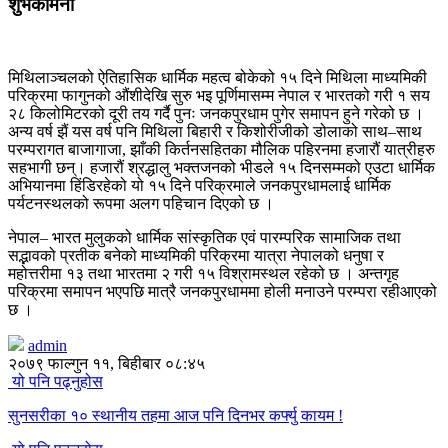
शुभकामना
मिथिलाञ्चलको ऐतिहासिक धार्मिक महत्व बोकेको १५ दिने मिथिला माध्यमिकी
परिक्रमा फागुनको औंशीदेखि सुरु भइ पूर्णिमासम्म नेपाल र भारतको गरी १ सय
२८ किलोमिटरको दूरी तय गर्दै पुनः जनकपुरधाम पुगेर समापन हुने गरेको छ ।
अन्य वर्ष झैं यस वर्ष पनि मिथिला बिहारी र किशोरीजीको डोलाको साथ–साथ
परम्परागत बाजागाजा, झाँकी किर्तनसहितका मौलिक पहिरनमा हजारौं यात्रीहरु
सहभागी छन्। हजारौं श्रद्धालु भक्तजनको भीडले १५ दिनसम्मको एउटा धार्मिक
अभियानमा हिंडिरहेको यो १५ दिने परिक्रमाले जनकपुरधामलाई धार्मिक
पर्यटनस्थलको रूपमा अलग पहिचान दिएको छ ।
नेपाल– भारत मुलुकको धार्मिक सांस्कृतिक एवं पारम्परिक सामाजिक तथा
सद्भावको प्रतीक बनेको माध्यमिकी परिक्रमा यात्रा नेपालको धनुषा र
महोत्तरीमा १३ तथा भारतमा २ गरी १५ विश्रामस्थल रहेको छ । अन्तगृह
परिक्रमा समापन भएपछि मात्रै जनकपुरधाममा होली मनाउने परम्परा रहीआएको
छ ।
admin
२०७९ फाल्गुन ११, बिहीबार ०८:४५
यो पनि पढ्नुहोस
सुनसरीका १० स्थानीय तहमा आज पनि दिनभर कर्फ्यु कायम !