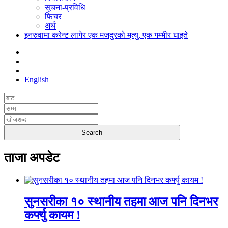
सूचना-प्रविधि
फिचर
अर्थ
इनरुवामा करेन्ट लागेर एक मजदुरको मृत्यु, एक गम्भीर घाइते
English
ताजा अपडेट
सुनसरीका १० स्थानीय तहमा आज पनि दिनभर
कर्फ्यु कायम !