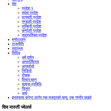
देश
प्रदेश १
मधेस प्रदेश
वागमती प्रदेश
गण्डकी प्रदेश
लुम्बिनी प्रदेश
कर्णाली प्रदेश
सुदूरपश्चिम प्रदेश
मनोरञ्जन
राजनीति
स्वास्थ्य
विविध
धर्म दर्शन
अन्तर्राष्ट्रिय
अन्तर्वार्ता
भिडियो
रोचक
विचार/ब्लग
सूचना-प्रविधि
फिचर
अर्थ
इनरुवामा करेन्ट लागेर एक मजदुरको मृत्यु, एक गम्भीर घाइते
शिव मारुती ज्वेलर्स