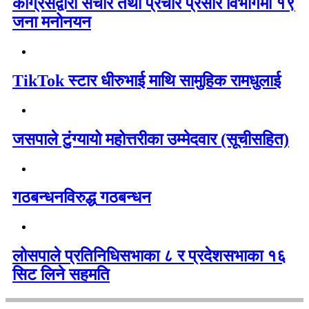
कांग्रेसद्वारा संचार तथा प्रचार प्रसार विभागमा १९
जना मनोनयन
TikTok स्टार धीरुभाई माथि सामुहिक रामधुलाई
जसपाले टुंग्यायो महोत्तरीका उम्मेदवार (सूचीसहित)
गठबन्धनविरुद्ध गठबन्धन
लोसपाले प्रतिनिधिसभाका ८ र प्रदेशसभाका १६
सिट लिने सहमति