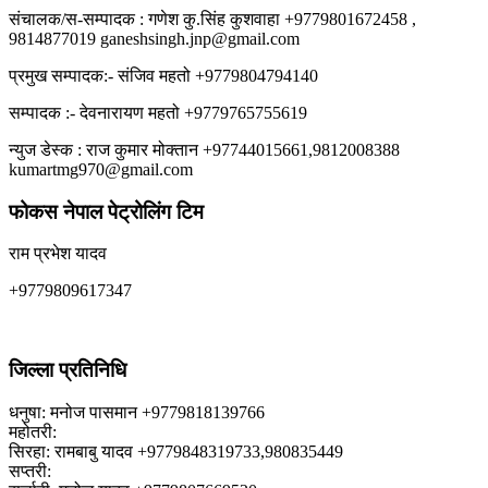
संचालक/स-सम्पादक : गणेश कु.सिंह कुशवाहा +9779801672458 ,
9814877019 ganeshsingh.jnp@gmail.com
प्रमुख सम्पादक:- संजिव महतो +9779804794140
सम्पादक :- देवनारायण महतो +9779765755619
न्युज डेस्क : राज कुमार मोक्तान +97744015661,9812008388
kumartmg970@gmail.com
फोकस नेपाल पेट्रोलिंग टिम
राम प्रभेश यादव
+9779809617347
जिल्ला प्रतिनिधि
धनुषा: मनोज पासमान +9779818139766
महोतरी:
सिरहा: रामबाबु यादव +9779848319733,980835449
सप्तरी: