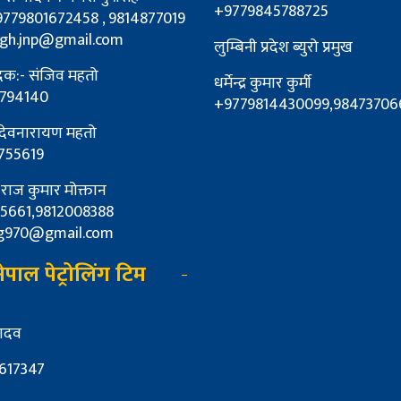
+9779845788725
9779801672458 , 9814877019
ngh.jnp@gmail.com
लुम्बिनी प्रदेश ब्युरो प्रमुख
ादक:- संजिव महतो
धर्मेन्द्र कुमार कुर्मी
794140
+9779814430099,98473706
 देवनारायण महतो
755619
: राज कुमार मोक्तान
5661,9812008388
g970@gmail.com
पाल पेट्रोलिंग टिम
यादव
617347