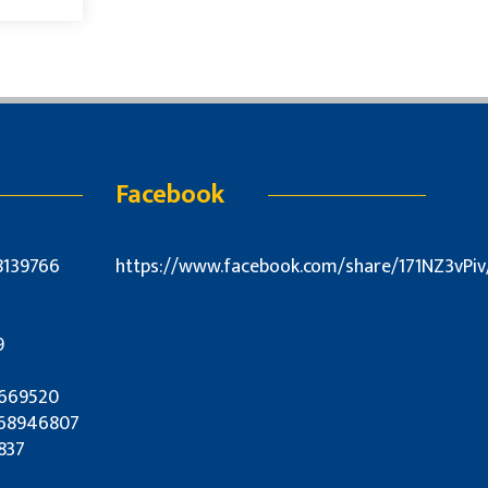
Facebook
8139766
https://www.facebook.com/share/171NZ3vPiv
9
7669520
9868946807
837