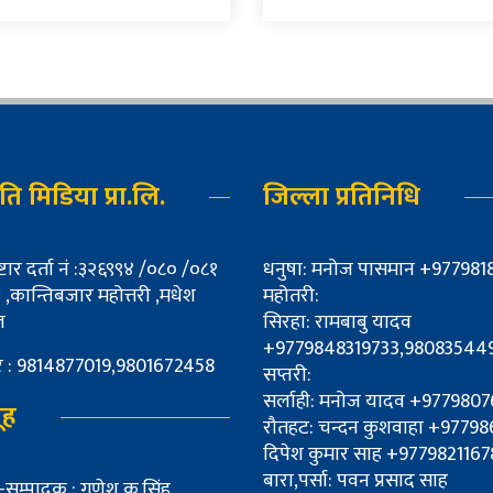
्नति मिडिया प्रा.लि.
जिल्ला प्रतिनिधि
्टार दर्ता नं :३२६९९४ /०८० /०८१
धनुषा: मनोज पासमान +977981
,कान्तिबजार महोत्तरी ,मधेश
महोतरी:
ल
सिरहा: रामबाबु यादव
+9779848319733,98083544
्बर : 9814877019,9801672458
सप्तरी:
सर्लाही: मनोज यादव +977980
ूह
रौतहट: चन्दन कुशवाहा +977
दिपेश कुमार साह +9779821167
बारा,पर्सा: पवन प्रसाद साह
म्पादक : गणेश कु.सिंह