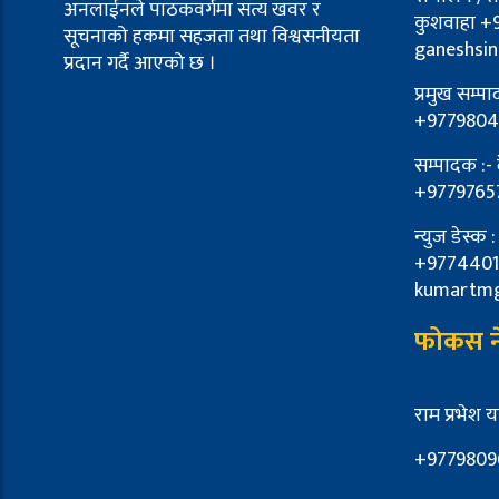
अनलाईनले पाठकवर्गमा सत्य खवर र
कुशवाहा +
सूचनाको हकमा सहजता तथा विश्वसनीयता
ganeshsi
प्रदान गर्दै आएको छ ।
प्रमुख सम्प
+9779804
सम्पादक :-
+9779765
न्युज डेस्क 
+9774401
kumartm
फोकस ने
राम प्रभेश 
+9779809