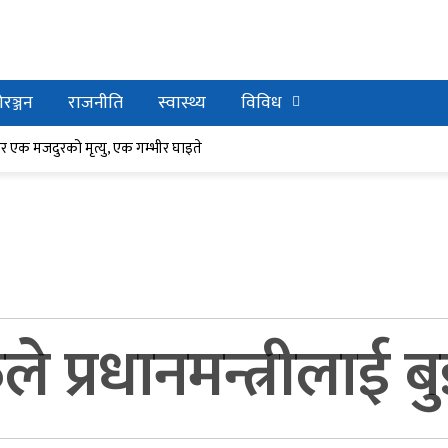
रञ्जन
राजनीति
स्वास्थ्य
विविध
र घाइते
ेर एक मजदुरको मृत्यु, एक गम्भीर घाइते
ुले प्रधानमन्त्रीलाई