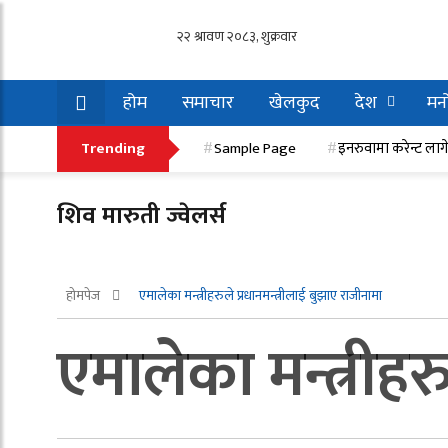
होम
समाचार
खेलकुद
देश
मनो
इनरुवामा करेन्ट लागेर एक मजदुरको मृत्यु, एक गम्भी
Trending
Sample Page
इनरुवामा करेन्ट लाग
शिव मारुती ज्वेलर्स
होमपेज
एमालेका मन्त्रीहरुले प्रधानमन्त्रीलाई बुझाए राजीनामा
एमालेका मन्त्रीहर