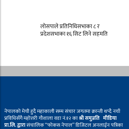
लोसपाले प्रतिनिधिसभाका ८ र
प्रदेशसभाका १६ सिट लिने सहमति
नेपालको मेची हुदै महाकाली सम्म संचार जगतमा क्रान्ती थप्दै नयाँ
प्रविधिसँगै महोत्तरी गौशाला वडा नं.१२ का
श्री समुन्नति मीडिया
प्रा.लि. द्वारा
संचालिक “फोकस नेपाल” डिजिटल अनलाईन पत्रिका