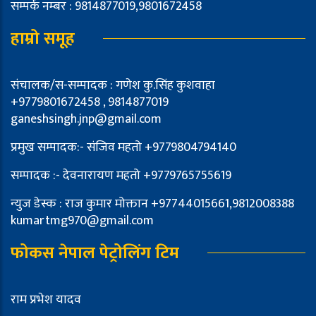
सम्पर्क नम्बर : 9814877019,9801672458
हाम्रो समूह
संचालक/स-सम्पादक : गणेश कु.सिंह कुशवाहा
+9779801672458 , 9814877019
ganeshsingh.jnp@gmail.com
प्रमुख सम्पादक:- संजिव महतो +9779804794140
सम्पादक :- देवनारायण महतो +9779765755619
न्युज डेस्क : राज कुमार मोक्तान +97744015661,9812008388
kumartmg970@gmail.com
फोकस नेपाल पेट्रोलिंग टिम
राम प्रभेश यादव