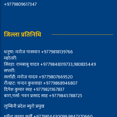
+9779809617347
जिल्ला प्रतिनिधि
धनुषा: मनोज पासमान +9779818139766
महोतरी:
सिरहा: रामबाबु यादव +9779848319733,980835449
सप्तरी:
सर्लाही: मनोज यादव +9779807669520
रौतहट: चन्दन कुशवाहा +9779868946807
दिपेश कुमार साह +9779821167837
बारा,पर्सा: पवन प्रसाद साह +9779845788725
लुम्बिनी प्रदेश ब्युरो प्रमुख
धर्मेन्द्र कुमार कुर्मी +9779814430099,9847370660