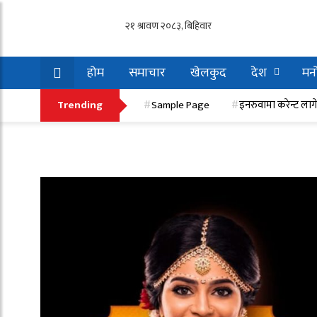
होम
समाचार
खेलकुद
देश
मनो
इनरुवामा करेन्ट लागेर एक मजदुरको मृत्यु, एक गम्भी
Trending
Sample Page
इनरुवामा करेन्ट लाग