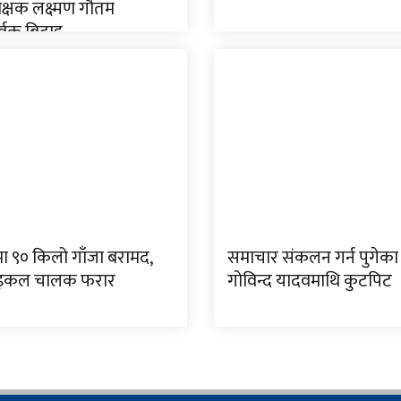
िक्षक लक्ष्मण गौतम
र्वक बिदाइ
मा ९० किलो गाँजा बरामद,
समाचार संकलन गर्न पुगेका 
इकल चालक फरार
गोविन्द यादवमाथि कुटपिट