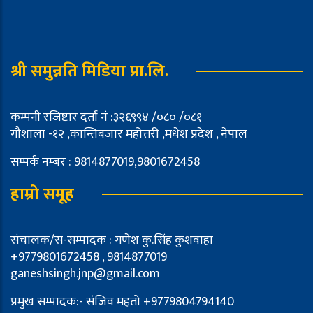
श्री समुन्नति मिडिया प्रा.लि.
कम्पनी रजिष्टार दर्ता नं :३२६९९४ /०८० /०८१
गौशाला -१२ ,कान्तिबजार महोत्तरी ,मधेश प्रदेश , नेपाल
सम्पर्क नम्बर : 9814877019,9801672458
हाम्रो समूह
संचालक/स-सम्पादक : गणेश कु.सिंह कुशवाहा
+9779801672458 , 9814877019
ganeshsingh.jnp@gmail.com
प्रमुख सम्पादक:- संजिव महतो +9779804794140