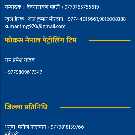
सम्पादक :- देवनारायण महतो +9779765755619
न्युज डेस्क : राज कुमार मोक्तान +97744015661,9812008388
kumartmg970@gmail.com
फोकस नेपाल पेट्रोलिंग टिम
राम प्रभेश यादव
+9779809617347
जिल्ला प्रतिनिधि
धनुषा: मनोज पासमान +9779818139766
महोतरी: