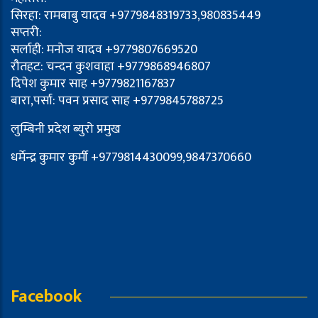
सिरहा: रामबाबु यादव +9779848319733,980835449
सप्तरी:
सर्लाही: मनोज यादव +9779807669520
रौतहट: चन्दन कुशवाहा +9779868946807
दिपेश कुमार साह +9779821167837
बारा,पर्सा: पवन प्रसाद साह +9779845788725
लुम्बिनी प्रदेश ब्युरो प्रमुख
धर्मेन्द्र कुमार कुर्मी +9779814430099,9847370660
Facebook