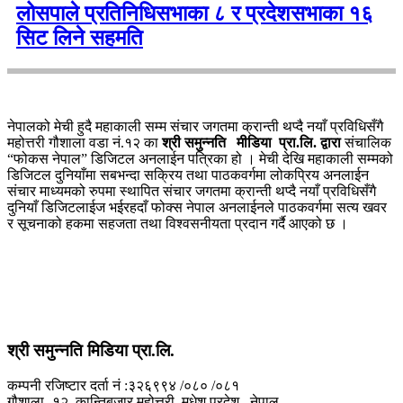
लोसपाले प्रतिनिधिसभाका ८ र प्रदेशसभाका १६
सिट लिने सहमति
नेपालको मेची हुदै महाकाली सम्म संचार जगतमा क्रान्ती थप्दै नयाँ प्रविधिसँगै
महोत्तरी गौशाला वडा नं.१२ का
श्री समुन्नति मीडिया प्रा.लि. द्वारा
संचालिक
“फोकस नेपाल” डिजिटल अनलाईन पत्रिका हो । मेची देखि महाकाली सम्मको
डिजिटल दुनियाँमा सबभन्दा सक्रिय तथा पाठकवर्गमा लोकप्रिय अनलाईन
संचार माध्यमको रुपमा स्थापित संचार जगतमा क्रान्ती थप्दै नयाँ प्रविधिसँगै
दुनियाँ डिजिटलाईज भईरहदाँ फोक्स नेपाल अनलाईनले पाठकवर्गमा सत्य खवर
र सूचनाको हकमा सहजता तथा विश्वसनीयता प्रदान गर्दै आएको छ ।
श्री समुन्नति मिडिया प्रा.लि.
कम्पनी रजिष्टार दर्ता नं :३२६९९४ /०८० /०८१
गौशाला -१२ ,कान्तिबजार महोत्तरी ,मधेश प्रदेश , नेपाल