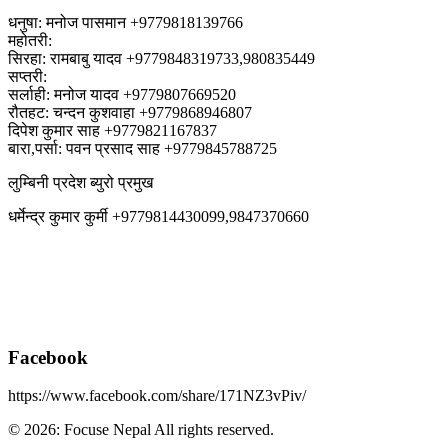
धनुषा: मनोज पासमान +9779818139766
महोतरी:
सिरहा: रामबाबु यादव +9779848319733,980835449
सप्तरी:
सर्लाही: मनोज यादव +9779807669520
रौतहट: चन्दन कुशवाहा +9779868946807
दिपेश कुमार साह +9779821167837
बारा,पर्सा: पवन प्रसाद साह +9779845788725
लुम्बिनी प्रदेश ब्युरो प्रमुख
धर्मेन्द्र कुमार कुर्मी +9779814430099,9847370660
Facebook
https://www.facebook.com/share/171NZ3vPiv/
© 2026: Focuse Nepal All rights reserved.