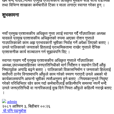
खेम चन्द यादव,निमित प्रमुख प्रशासकीय अधिकृत मुसहरु साह साथै वडाध्यक्ष
तथा विभिन्न शाखाका कर्मचारीले टिका र माला लगाएर स्वागत गरेका हुन् ।
शुभकामना
नयाँ प्रमुख प्रशासकीय अधिकृत गुप्ता लााई स्वागत गर्दै गाँउपालिका अध्यक्ष
यादवले प्रमुख प्रशासकीय अधिकृतको रुपमा आएका रोशन गुप्ताले
गाउपलिकाको काम अझ प्रभावकारी भूमीका निर्वाह गर्ने अपेक्षा लिएको बताए ।
उनले पालिकाको जनताको हितलाई प्राथमिकतामा राखेर गुप्ताले दैनिक
प्रशासनीक कार्य सञ्चालन गर्न सुझावपनि दिए ।
स्वागत ग्रहण गर्दै प्रमुख प्रशासकीय अधिकृत गुप्ताले गाँउपालिका
अध्यक्ष,उपाध्यक्षसहितका जनप्रतिनिधीको मार्ग निर्देशन र सहयोग लिदैं आँफु
निष्ठापूर्वक अगाढि बढ्ने बताए । पालिकाको विकासनिर्माण र जनताको हितलाई
सर्वोपरी ठानेर विगतमापनि आँफुले काम गरेको स्मरण गराएादै उनले अबको यो
कार्यकालमापनि आफनो भूमीका त्यसैअनुरुप हुने बताए ।नियमकानुनले निदृष्ट
गरेको परिधिभित्र रहेर काम गर्दा कर्मचारीलाई कहिल्यैपनि समस्या नपर्ने भन्दै
उनले जनप्रतिनिधी वा नागरिकलाई दुख दिने नियत आँफुले कहिल्यै नराख्ने बताए
।
admin
२०८१ आश्विन ३, बिहीबार ००:२६
यो पनि पढ्नुहोस