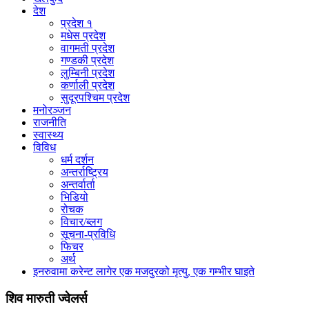
देश
प्रदेश १
मधेस प्रदेश
वागमती प्रदेश
गण्डकी प्रदेश
लुम्बिनी प्रदेश
कर्णाली प्रदेश
सुदूरपश्चिम प्रदेश
मनोरञ्जन
राजनीति
स्वास्थ्य
विविध
धर्म दर्शन
अन्तर्राष्ट्रिय
अन्तर्वार्ता
भिडियो
रोचक
विचार/ब्लग
सूचना-प्रविधि
फिचर
अर्थ
इनरुवामा करेन्ट लागेर एक मजदुरको मृत्यु, एक गम्भीर घाइते
शिव मारुती ज्वेलर्स