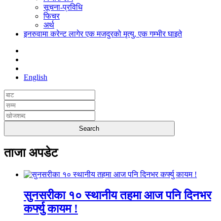
सूचना-प्रविधि
फिचर
अर्थ
इनरुवामा करेन्ट लागेर एक मजदुरको मृत्यु, एक गम्भीर घाइते
English
ताजा अपडेट
सुनसरीका १० स्थानीय तहमा आज पनि दिनभर
कर्फ्यु कायम !