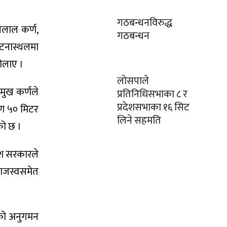
गठबन्धनविरुद्ध
नलाल कर्ण,
गठबन्धन
घटनास्थलमा
ोलाए ।
लोसपाले
मुख कर्णले
प्रतिनिधिसभाका ८ र
प्रदेशसभाका १६ सिट
रण ५० मिटर
लिने सहमति
को छ ।
ेश सरकारले
 राजस्वसमेत
ूको अनुगमन