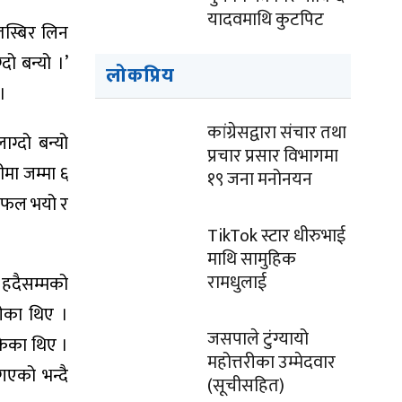
यादवमाथि कुटपिट
तस्बिर लिन
दो बन्यो ।’
लोकप्रिय
।
कांग्रेसद्वारा संचार तथा
ग्दो बन्यो
प्रचार प्रसार विभागमा
ीमा जम्मा ६
१९ जना मनोनयन
 असफल भयो र
TikTok स्टार धीरुभाई
माथि सामुहिक
रामधुलाई
 हदैसम्मको
गेका थिए ।
जसपाले टुंग्यायो
केका थिए ।
महोत्तरीका उम्मेदवार
गएको भन्दै
(सूचीसहित)