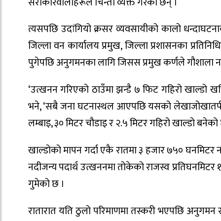
सरोकारवालाहरूले चिन्ता व्यक्त गरेका छन् ।
त्यसपछि उदांगियो क्रसर व्यवसायीको कालो धन्दाघटन
जिल्ला वन कार्यालय प्रमुख, जिल्ला प्रशासनका प्रतिन
पुगेपछि अनुगमनका लागि जिसस प्रमुख कर्णले गौशाला 
‘उत्खनन गरिएको ठाउँमा झन्डै ७ फिट गहिरो खाल्डो खनि
भने, ‘सबै जना घटनास्थल आएपछि यसको लेखाजोखातर्फ 
लम्बाइ, ३० मिटर चौडाइ र २.५ मिटर गहिरो खाल्डो बनेको छ
खाल्डोको मापन गर्दा एकै रातमा ३ हजार ७५० घनमिटर न
नदीजन्य पदार्थ उत्खननमा तोकेको राजस्व प्रतिघनमिटर १
गुमेको छ ।
रातारात यति ठुलो परिमाणमा तस्करी भएपछि अनुगमन सम