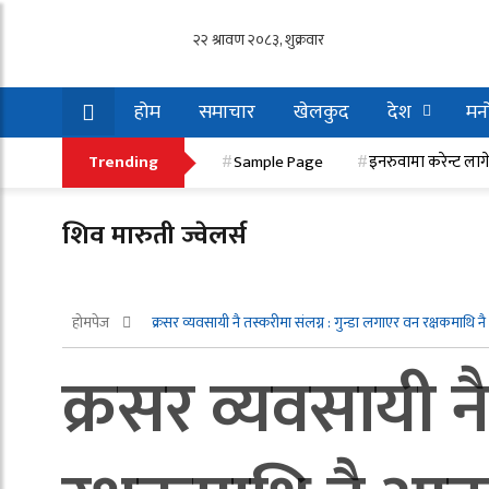
होम
समाचार
खेलकुद
देश
मनो
इनरुवामा करेन्ट लागेर एक मजदुरको मृत्यु, एक गम्भी
Trending
Sample Page
इनरुवामा करेन्ट लाग
शिव मारुती ज्वेलर्स
होमपेज
क्रसर व्यवसायी नै तस्करीमा संलग्न : गुन्डा लगाएर वन रक्षकमाथि 
क्रसर व्यवसायी नै