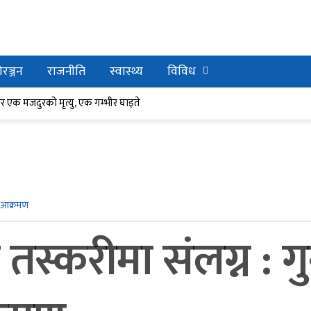
रञ्जन
राजनीति
स्वास्थ्य
विविध
र घाइते
ेर एक मजदुरको मृत्यु, एक गम्भीर घाइते
नै आक्रमण
 तस्करीमा संलग्न : 