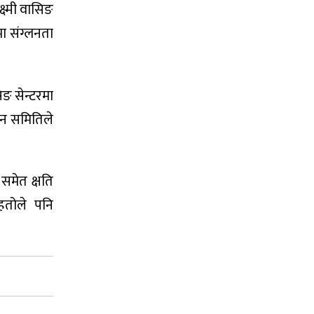
्ष्मी वासिङ
मा संग्लनता
ङ सेन्टरमा
मन समितिले
समेत क्षति
हतोले पनि