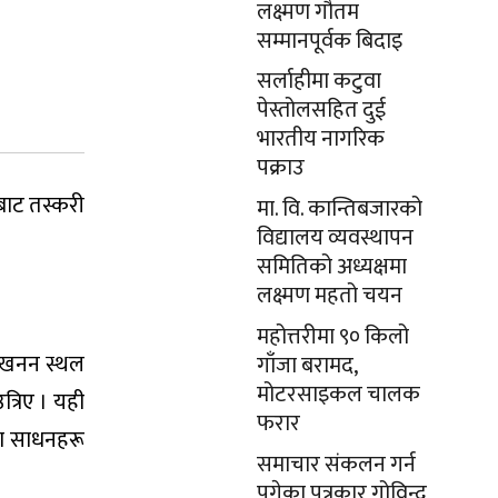
लक्ष्मण गौतम
सम्मानपूर्वक बिदाइ
सर्लाहीमा कटुवा
पेस्तोलसहित दुई
भारतीय नागरिक
पक्राउ
रबाट तस्करी
मा. वि. कान्तिबजारको
विद्यालय व्यवस्थापन
समितिको अध्यक्षमा
लक्ष्मण महतो चयन
महोत्तरीमा ९० किलो
त्खनन स्थल
गाँजा बरामद,
मोटरसाइकल चालक
त्रिए । यही
फरार
का साधनहरू
समाचार संकलन गर्न
पुगेका पत्रकार गोविन्द