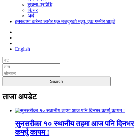
सूचना-प्रविधि
फिचर
अर्थ
इनरुवामा करेन्ट लागेर एक मजदुरको मृत्यु, एक गम्भीर घाइते
English
ताजा अपडेट
सुनसरीका १० स्थानीय तहमा आज पनि दिनभर
कर्फ्यु कायम !