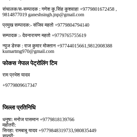
संचालक/स-सम्पादक : गणेश कु.सिंह कुशवाहा +9779801672458 ,
9814877019 ganeshsingh.jnp@gmail.com
प्रमुख सम्पादक:- संजिव महतो +9779804794140
सम्पादक :- देवनारायण महतो +9779765755619
न्युज डेस्क : राज कुमार मोक्तान +97744015661,9812008388
kumartmg970@gmail.com
फोकस नेपाल पेट्रोलिंग टिम
राम प्रभेश यादव
+9779809617347
जिल्ला प्रतिनिधि
धनुषा: मनोज पासमान +9779818139766
महोतरी:
सिरहा: रामबाबु यादव +9779848319733,980835449
सप्तरी: