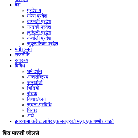
देश
प्रदेश १
मधेस प्रदेश
वागमती प्रदेश
गण्डकी प्रदेश
लुम्बिनी प्रदेश
कर्णाली प्रदेश
सुदूरपश्चिम प्रदेश
मनोरञ्जन
राजनीति
स्वास्थ्य
विविध
धर्म दर्शन
अन्तर्राष्ट्रिय
अन्तर्वार्ता
भिडियो
रोचक
विचार/ब्लग
सूचना-प्रविधि
फिचर
अर्थ
इनरुवामा करेन्ट लागेर एक मजदुरको मृत्यु, एक गम्भीर घाइते
शिव मारुती ज्वेलर्स