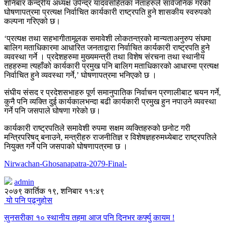
शनिबार केन्द्रीय अध्यक्ष उपेन्द्र यादवसहितका नेताहरुले सार्वजनिक गरेको
घोषणापत्रमा प्रत्यक्ष निर्वाचित कार्यकारी राष्ट्रपति हुने शासकीय स्वरुपको
कल्पना गरिएको छ।
‘प्रत्यक्ष तथा सहभागीतामूलक समावेशी लोकतन्त्रको मान्यताअनुरुप संघमा
बालिग मताधिकारमा आधारित जनताद्वारा निर्वाचित कार्यकारी राष्ट्रपति हुने
व्यवस्था गर्ने । प्रदेशहरुमा मुख्यमन्त्री तथा विशेष संरचना तथा स्थानीय
तहहरुमा त्यहाँको कार्यकारी प्रमुख पनि बालिग मताधिकारको आधारमा प्रत्यक्ष
निर्वाचित हुने व्यवस्था गर्ने,’ घोषणापत्रमा भनिएको छ ।
संघीय संसद र प्रदेशसभाहरु पूर्ण समानुपातिक निर्वाचन प्रणालीबाट चयन गर्ने,
कुनै पनि व्यक्ति दुई कार्यकालभन्दा बढी कार्यकारी प्रमुख हुन नपाउने व्यवस्था
गर्ने पनि जसपाले घोषणा गरेको छ।
कार्यकारी राष्ट्रपतिले समावेशी रुपमा सक्षम व्यक्तिहरुको छनोट गरी
मन्त्रिपरिषद् बनाउने, मन्त्रीहरु राजनीतिज्ञ र विशेषज्ञहरुमध्येबाट राष्ट्रपतिले
नियुक्त गर्ने पनि जसपाको घोषणापत्रमा छ ।
Nirwachan-Ghosanapatra-2079-Final-
admin
२०७९ कार्तिक १९, शनिबार ११:४९
यो पनि पढ्नुहोस
सुनसरीका १० स्थानीय तहमा आज पनि दिनभर कर्फ्यु कायम !