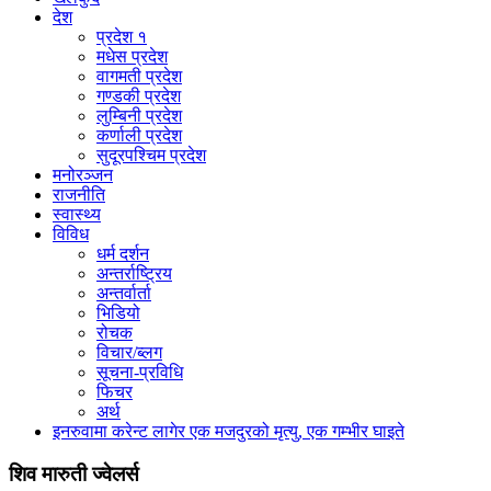
देश
प्रदेश १
मधेस प्रदेश
वागमती प्रदेश
गण्डकी प्रदेश
लुम्बिनी प्रदेश
कर्णाली प्रदेश
सुदूरपश्चिम प्रदेश
मनोरञ्जन
राजनीति
स्वास्थ्य
विविध
धर्म दर्शन
अन्तर्राष्ट्रिय
अन्तर्वार्ता
भिडियो
रोचक
विचार/ब्लग
सूचना-प्रविधि
फिचर
अर्थ
इनरुवामा करेन्ट लागेर एक मजदुरको मृत्यु, एक गम्भीर घाइते
शिव मारुती ज्वेलर्स