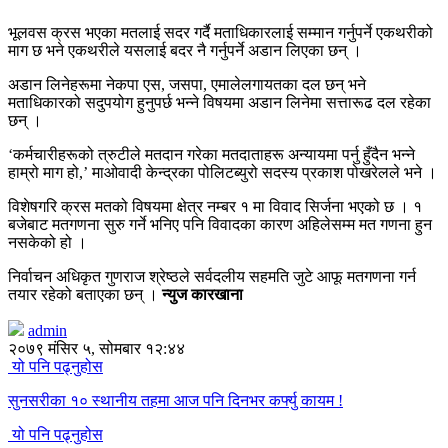
भूलवस क्रस भएका मतलाई सदर गर्दै मताधिकारलाई सम्मान गर्नुपर्ने एकथरीको
माग छ भने एकथरीले यसलाई बदर नै गर्नुपर्ने अडान लिएका छन् ।
अडान लिनेहरूमा नेकपा एस, जसपा, एमालेलगायतका दल छन् भने
मताधिकारको सदुपयोग हुनुपर्छ भन्ने विषयमा अडान लिनेमा सत्तारूढ दल रहेका
छन् ।
‘कर्मचारीहरूको त्रुटीले मतदान गरेका मतदाताहरू अन्यायमा पर्नु हुँदैन भन्ने
हाम्रो माग हो,’ माओवादी केन्द्रका पोलिटब्युरो सदस्य प्रकाश पोखरेलले भने ।
विशेषगरि क्रस मतको विषयमा क्षेत्र नम्बर १ मा विवाद सिर्जना भएको छ । १
बजेबाट मतगणना सुरु गर्ने भनिए पनि विवादका कारण अहिलेसम्म मत गणना हुन
नसकेको हो ।
निर्वाचन अधिकृत गुणराज श्रेष्ठले सर्वदलीय सहमति जुटे आफू मतगणना गर्न
तयार रहेको बताएका छन् ।
न्युज कारखाना
admin
२०७९ मंसिर ५, सोमबार १२:४४
यो पनि पढ्नुहोस
सुनसरीका १० स्थानीय तहमा आज पनि दिनभर कर्फ्यु कायम !
यो पनि पढ्नुहोस