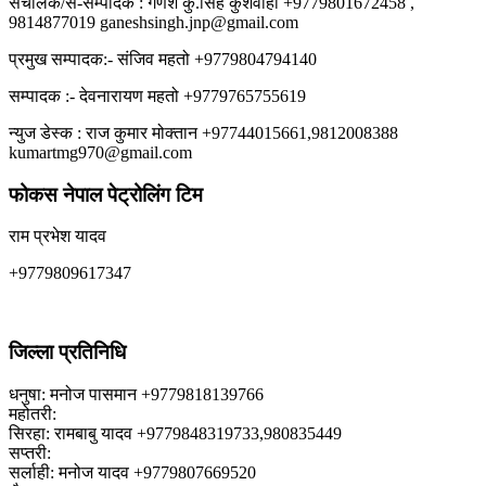
संचालक/स-सम्पादक : गणेश कु.सिंह कुशवाहा +9779801672458 ,
9814877019 ganeshsingh.jnp@gmail.com
प्रमुख सम्पादक:- संजिव महतो +9779804794140
सम्पादक :- देवनारायण महतो +9779765755619
न्युज डेस्क : राज कुमार मोक्तान +97744015661,9812008388
kumartmg970@gmail.com
फोकस नेपाल पेट्रोलिंग टिम
राम प्रभेश यादव
+9779809617347
जिल्ला प्रतिनिधि
धनुषा: मनोज पासमान +9779818139766
महोतरी:
सिरहा: रामबाबु यादव +9779848319733,980835449
सप्तरी:
सर्लाही: मनोज यादव +9779807669520