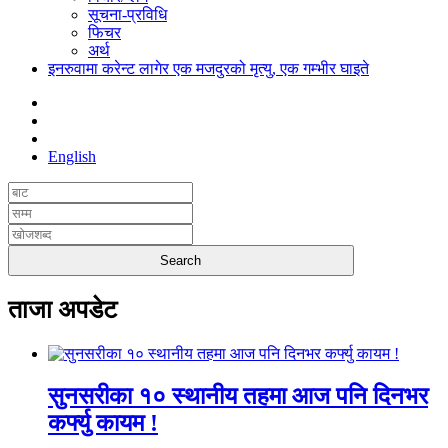
सूचना-प्रविधि
फिचर
अर्थ
इनरुवामा करेन्ट लागेर एक मजदुरको मृत्यु, एक गम्भीर घाइते
English
ताजा अपडेट
सुनसरीका १० स्थानीय तहमा आज पनि दिनभर
कर्फ्यु कायम !