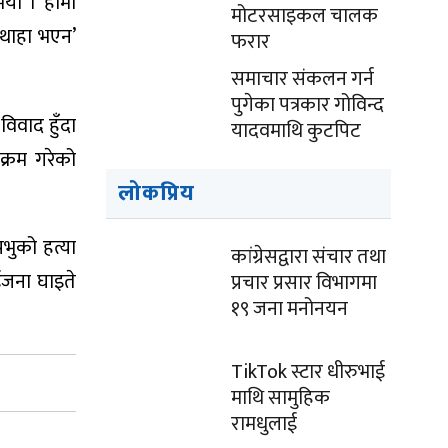
भयो । हामी
मोटरसाइकल चालक
 थाहा भएन’
फरार
समाचार संकलन गर्न
पुगेका पत्रकार गोविन्द
िवाद हुँदा
यादवमाथि कुटपिट
्रम गरेको
लोकप्रिय
भुको हत्या
कांग्रेसद्वारा संचार तथा
ईजना घाइते
प्रचार प्रसार विभागमा
१९ जना मनोनयन
TikTok स्टार धीरुभाई
माथि सामुहिक
रामधुलाई