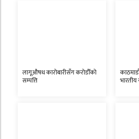
लागूऔषध कारोबारीसँग करोडौँको
काठमाडौ
सम्पत्ति
भारतीय य