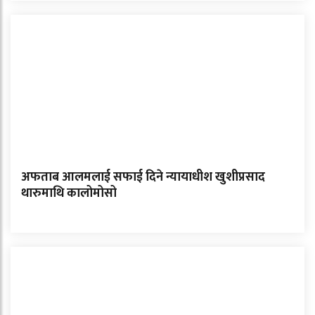
अफताब आलमलाई सफाई दिने न्यायाधीश खुशीप्रसाद
थारुमाथि कालोमोसो