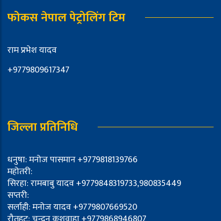
फोकस नेपाल पेट्रोलिंग टिम
राम प्रभेश यादव
+9779809617347
जिल्ला प्रतिनिधि
धनुषा: मनोज पासमान +9779818139766
महोतरी:
सिरहा: रामबाबु यादव +9779848319733,980835449
सप्तरी:
सर्लाही: मनोज यादव +9779807669520
रौतहट: चन्दन कुशवाहा +9779868946807