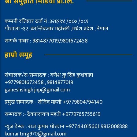
श्री समुन्नति मिडिया प्रा.लि.
कम्पनी रजिष्टार दर्ता नं :३२६९९४ /०८० /०८१
गौशाला -१२ ,कान्तिबजार महोत्तरी ,मधेश प्रदेश , नेपाल
सम्पर्क नम्बर : 9814877019,9801672458
हाम्रो समूह
संचालक/स-सम्पादक : गणेश कु.सिंह कुशवाहा
+9779801672458 , 9814877019
ganeshsingh.jnp@gmail.com
प्रमुख सम्पादक:- संजिव महतो +9779804794140
सम्पादक :- देवनारायण महतो +9779765755619
न्युज डेस्क : राज कुमार मोक्तान +97744015661,9812008388
kumartmg970@gmail.com