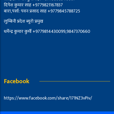
दिपेश कुमार साह +9779821167837
बारा,पर्सा: पवन प्रसाद साह +9779845788725
लुम्बिनी प्रदेश ब्युरो प्रमुख
धर्मेन्द्र कुमार कुर्मी +9779814430099,9847370660
Facebook
https://www.facebook.com/share/171NZ3vPiv/