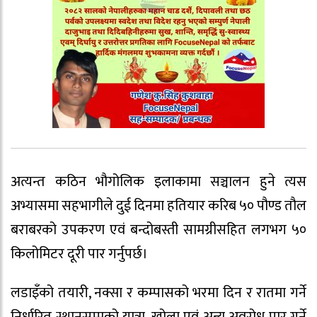
अत्यन्त कठिन भौगोलिक इलाकामा सञ्चालन हुने त्यस
अभ्यासमा सहभागीले दुई दिनमा हतियार करिब ५० पौण्ड तौल
बराबरको उपकरण एवं बन्दोबस्ती सामग्रीसहित लगभग ५०
किलोमिटर दूरी पार गर्नुपर्छ।
लडाइँको तयारी, नक्सा र कम्पासको भरमा दिन र रातमा गर्ने
निर्धारित स्थानसम्मको यात्रा, खोला एवं अन्य अवरोध पार गर्ने