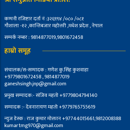
कम्पनी रजिष्टार दर्ता नं :३२६९९४ /०८० /०८१
गौशाला -१२ ,कान्तिबजार महोत्तरी ,मधेश प्रदेश , नेपाल
सम्पर्क नम्बर : 9814877019,9801672458
हाम्रो समूह
संचालक/स-सम्पादक : गणेश कु.सिंह कुशवाहा
+9779801672458 , 9814877019
ganeshsingh.jnp@gmail.com
प्रमुख सम्पादक:- संजिव महतो +9779804794140
सम्पादक :- देवनारायण महतो +9779765755619
न्युज डेस्क : राज कुमार मोक्तान +97744015661,9812008388
kumartmg970@gmail.com