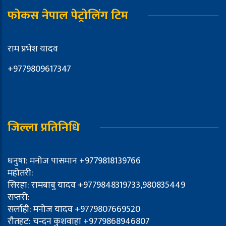
फोकस नेपाल पेट्रोलिंग टिम
राम प्रभेश यादव
+9779809617347
जिल्ला प्रतिनिधि
धनुषा: मनोज पासमान +9779818139766
महोतरी:
सिरहा: रामबाबु यादव +9779848319733,980835449
सप्तरी:
सर्लाही: मनोज यादव +9779807669520
रौतहट: चन्दन कुशवाहा +9779868946807