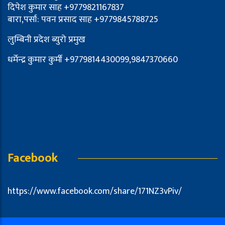
दिपेश कुमार साह +9779821167837
बारा,पर्सा: पवन प्रसाद साह +9779845788725
लुम्बिनी प्रदेश ब्युरो प्रमुख
धर्मेन्द्र कुमार कुर्मी +9779814430099,9847370660
Facebook
https://www.facebook.com/share/171NZ3vPiv/