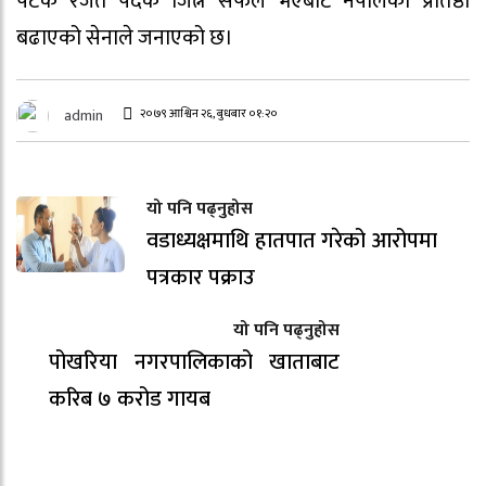
पटक रजत पदक जित्न सफल भएबाट नेपालको प्रतिष्ठा
बढाएको सेनाले जनाएको छ।
२०७९ आश्विन २६, बुधबार ०१:२०
admin
यो पनि पढ्नुहोस
वडाध्यक्षमाथि हातपात गरेको आरोपमा
पत्रकार पक्राउ
यो पनि पढ्नुहोस
पोखरिया नगरपालिकाको खाताबाट
करिब ७ करोड गायब