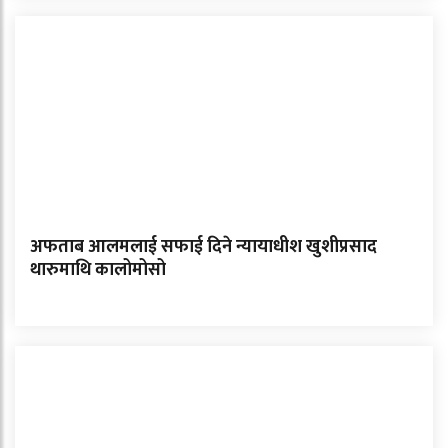
अफताब आलमलाई सफाई दिने न्यायाधीश खुशीप्रसाद
थारुमाथि कालोमोसो