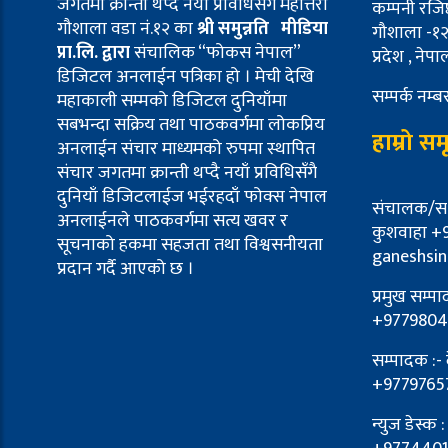
जगतमा क्रान्ती थप्दै नयाँ प्रविधिसँगै महोत्तरी
कम्पनी रजिष
गौशाला वडा नं.१२ का
श्री समुन्नति मीडिया
गौशाला -१२ 
प्रा.लि. द्वारा
संचालिक “फोकस नेपाल”
प्रदेश , नेपा
डिजिटल अनलाईन पत्रिका हो । मेची देखि
सम्पर्क नम
महाकाली सम्मको डिजिटल दुनियाँमा
सबभन्दा सक्रिय तथा पाठकवर्गमा लोकप्रिय
हाम्रो सम
अनलाईन संचार माध्यमको रुपमा स्थापित
संचार जगतमा क्रान्ती थप्दै नयाँ प्रविधिसँगै
दुनियाँ डिजिटलाईज भईरहदाँ फोक्स नेपाल
संचालक/स-स
अनलाईनले पाठकवर्गमा सत्य खवर र
कुशवाहा +
सूचनाको हकमा सहजता तथा विश्वसनीयता
ganeshsi
प्रदान गर्दै आएको छ ।
प्रमुख सम्प
+9779804
सम्पादक :-
+9779765
न्युज डेस्क 