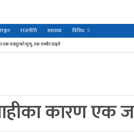
रञ्जन
राजनीति
स्वास्थ्य
विविध
र घाइते
ेर एक मजदुरको मृत्यु, एक गम्भीर घाइते
ाहीका कारण एक जना