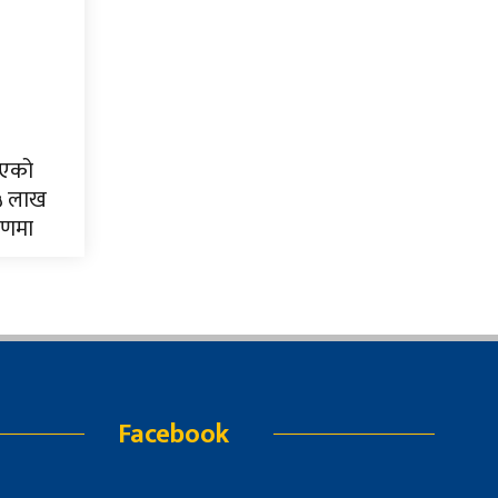
इएको
५ लाख
रणमा
Facebook