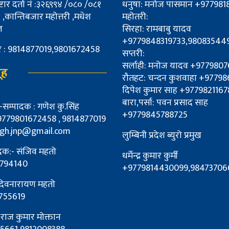
्टार दर्ता नं :३२६९९४ /०८० /०८१
धनुषा: मनोज पासमान +977981
,कान्तिबजार महोत्तरी ,मधेश
महोतरी:
ल
सिरहा: रामबाबु यादव
+9779848319733,98083544
्बर : 9814877019,9801672458
सप्तरी:
सर्लाही: मनोज यादव +977980
ूह
रौतहट: चन्दन कुशवाहा +977
दिपेश कुमार साह +9779821167
बारा,पर्सा: पवन प्रसाद साह
म्पादक : गणेश कु.सिंह
+9779845788725
9779801672458 , 9814877019
ngh.jnp@gmail.com
लुम्बिनी प्रदेश ब्युरो प्रमुख
ादक:- संजिव महतो
धर्मेन्द्र कुमार कुर्मी
794140
+9779814430099,98473706
 देवनारायण महतो
755619
: राज कुमार मोक्तान