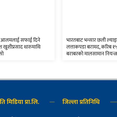
आलमलाई सफाई दिने
भारतबाट भन्सार छली ल्या
श खुशीप्रसाद थारुमाथि
लत्ताकपडा बरामद, करिब १
सो
बराबरको मालसामान नियन्त्
्नति मिडिया प्रा.लि.
जिल्ला प्रतिनिधि