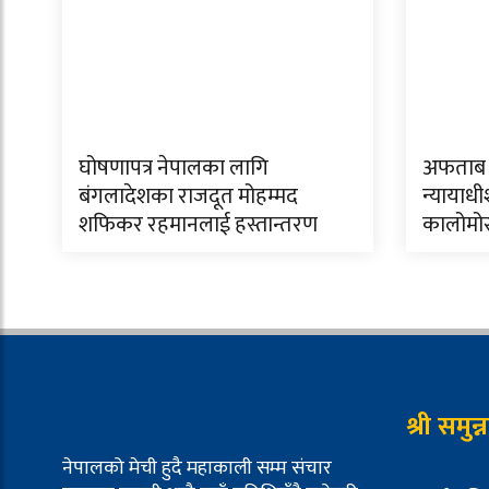
घोषणापत्र नेपालका लागि
अफताब 
बंगलादेशका राजदूत मोहम्मद
न्यायाधी
शफिकर रहमानलाई हस्तान्तरण
कालोमो
श्री समुन
नेपालको मेची हुदै महाकाली सम्म संचार