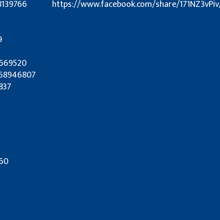
8139766
https://www.facebook.com/share/171NZ3vPiv
9
7669520
9868946807
837
60