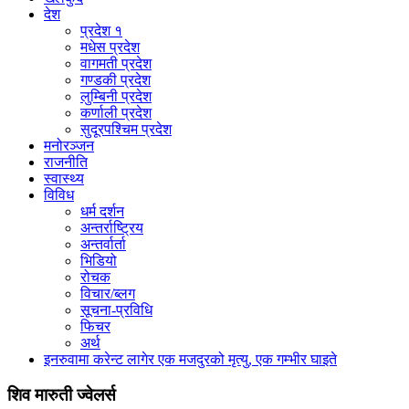
देश
प्रदेश १
मधेस प्रदेश
वागमती प्रदेश
गण्डकी प्रदेश
लुम्बिनी प्रदेश
कर्णाली प्रदेश
सुदूरपश्चिम प्रदेश
मनोरञ्जन
राजनीति
स्वास्थ्य
विविध
धर्म दर्शन
अन्तर्राष्ट्रिय
अन्तर्वार्ता
भिडियो
रोचक
विचार/ब्लग
सूचना-प्रविधि
फिचर
अर्थ
इनरुवामा करेन्ट लागेर एक मजदुरको मृत्यु, एक गम्भीर घाइते
शिव मारुती ज्वेलर्स