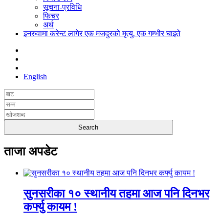
सूचना-प्रविधि
फिचर
अर्थ
इनरुवामा करेन्ट लागेर एक मजदुरको मृत्यु, एक गम्भीर घाइते
English
ताजा अपडेट
सुनसरीका १० स्थानीय तहमा आज पनि दिनभर
कर्फ्यु कायम !