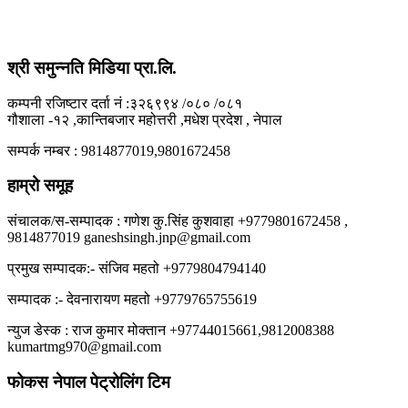
श्री समुन्नति मिडिया प्रा.लि.
कम्पनी रजिष्टार दर्ता नं :३२६९९४ /०८० /०८१
गौशाला -१२ ,कान्तिबजार महोत्तरी ,मधेश प्रदेश , नेपाल
सम्पर्क नम्बर : 9814877019,9801672458
हाम्रो समूह
संचालक/स-सम्पादक : गणेश कु.सिंह कुशवाहा +9779801672458 ,
9814877019 ganeshsingh.jnp@gmail.com
प्रमुख सम्पादक:- संजिव महतो +9779804794140
सम्पादक :- देवनारायण महतो +9779765755619
न्युज डेस्क : राज कुमार मोक्तान +97744015661,9812008388
kumartmg970@gmail.com
फोकस नेपाल पेट्रोलिंग टिम