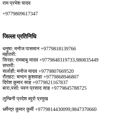
राम प्रभेश यादव
+9779809617347
जिल्ला प्रतिनिधि
धनुषा: मनोज पासमान +9779818139766
महोतरी:
सिरहा: रामबाबु यादव +9779848319733,980835449
सप्तरी:
सर्लाही: मनोज यादव +9779807669520
रौतहट: चन्दन कुशवाहा +9779868946807
दिपेश कुमार साह +9779821167837
बारा,पर्सा: पवन प्रसाद साह +9779845788725
लुम्बिनी प्रदेश ब्युरो प्रमुख
धर्मेन्द्र कुमार कुर्मी +9779814430099,9847370660