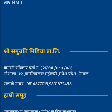
आएको छ ।
श्री समुन्नति मिडिया प्रा.लि.
कम्पनी रजिष्टार दर्ता नं :३२६९९४ /०८० /०८१
गौशाला -१२ ,कान्तिबजार महोत्तरी ,मधेश प्रदेश , नेपाल
सम्पर्क नम्बर : 9814877019,9801672458
हाम्रो समूह
संचालक/स-सम्पादक : गणेश कु.सिंह कुशवाहा