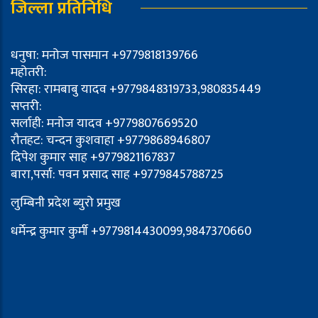
जिल्ला प्रतिनिधि
धनुषा: मनोज पासमान +9779818139766
महोतरी:
सिरहा: रामबाबु यादव +9779848319733,980835449
सप्तरी:
सर्लाही: मनोज यादव +9779807669520
रौतहट: चन्दन कुशवाहा +9779868946807
दिपेश कुमार साह +9779821167837
बारा,पर्सा: पवन प्रसाद साह +9779845788725
लुम्बिनी प्रदेश ब्युरो प्रमुख
धर्मेन्द्र कुमार कुर्मी +9779814430099,9847370660