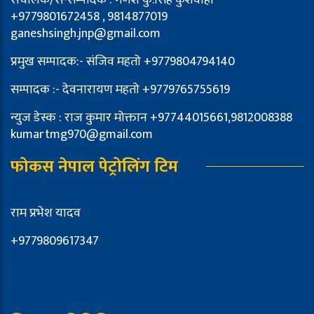
+9779801672458 , 9814877019
ganeshsingh.jnp@gmail.com
प्रमुख सम्पादक:- संजिव महतो +9779804794140
सम्पादक :- देवनारायण महतो +9779765755619
न्युज डेस्क : राज कुमार मोक्तान +97744015661,9812008388
kumartmg970@gmail.com
फोकस नेपाल पेट्रोलिंग टिम
राम प्रभेश यादव
+9779809617347