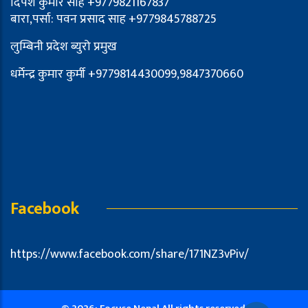
दिपेश कुमार साह +9779821167837
बारा,पर्सा: पवन प्रसाद साह +9779845788725
लुम्बिनी प्रदेश ब्युरो प्रमुख
धर्मेन्द्र कुमार कुर्मी +9779814430099,9847370660
Facebook
https://www.facebook.com/share/171NZ3vPiv/