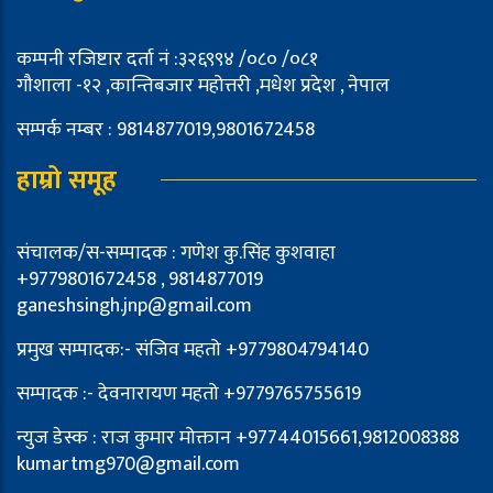
कम्पनी रजिष्टार दर्ता नं :३२६९९४ /०८० /०८१
गौशाला -१२ ,कान्तिबजार महोत्तरी ,मधेश प्रदेश , नेपाल
सम्पर्क नम्बर : 9814877019,9801672458
हाम्रो समूह
संचालक/स-सम्पादक : गणेश कु.सिंह कुशवाहा
+9779801672458 , 9814877019
ganeshsingh.jnp@gmail.com
प्रमुख सम्पादक:- संजिव महतो +9779804794140
सम्पादक :- देवनारायण महतो +9779765755619
न्युज डेस्क : राज कुमार मोक्तान +97744015661,9812008388
kumartmg970@gmail.com