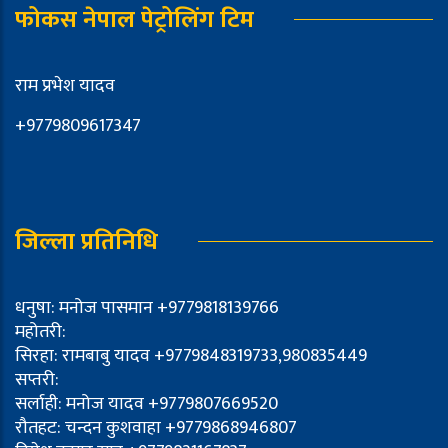
फोकस नेपाल पेट्रोलिंग टिम
राम प्रभेश यादव
+9779809617347
जिल्ला प्रतिनिधि
धनुषा: मनोज पासमान +9779818139766
महोतरी:
सिरहा: रामबाबु यादव +9779848319733,980835449
सप्तरी:
सर्लाही: मनोज यादव +9779807669520
रौतहट: चन्दन कुशवाहा +9779868946807