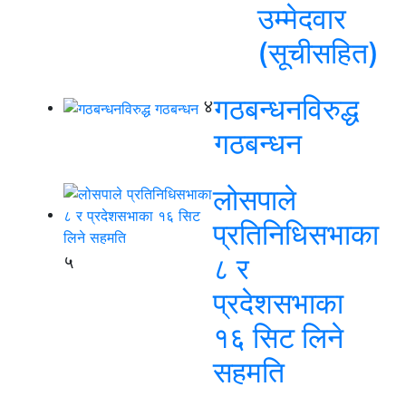
उम्मेदवार
(सूचीसहित)
गठबन्धनविरुद्ध
४
गठबन्धन
लोसपाले
प्रतिनिधिसभाका
५
८ र
प्रदेशसभाका
१६ सिट लिने
सहमति