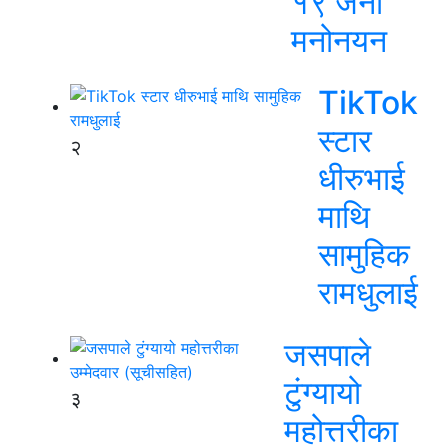
१९ जना
मनोनयन
TikTok
स्टार
२
धीरुभाई
माथि
सामुहिक
रामधुलाई
जसपाले
टुंग्यायो
३
महोत्तरीका