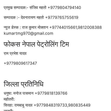
प्रमुख सम्पादक:- संजिव महतो +9779804794140
सम्पादक :- देवनारायण महतो +9779765755619
न्युज डेस्क : राज कुमार मोक्तान +97744015661,9812008388
kumartmg970@gmail.com
फोकस नेपाल पेट्रोलिंग टिम
राम प्रभेश यादव
+9779809617347
जिल्ला प्रतिनिधि
धनुषा: मनोज पासमान +9779818139766
महोतरी:
सिरहा: रामबाबु यादव +9779848319733,980835449
सप्तरी: