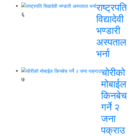
राष्ट्रपति
६
विद्यादेवी
भण्डारी
अस्पताल
भर्ना
चोरीको
७
मोबाईल
किनबेच
गर्ने २
जना
पक्राउ