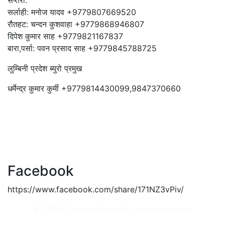
सर्लाही: मनोज यादव +9779807669520
रौतहट: चन्दन कुशवाहा +9779868946807
दिपेश कुमार साह +9779821167837
बारा,पर्सा: पवन प्रसाद साह +9779845788725
लुम्बिनी प्रदेश ब्युरो प्रमुख
धर्मेन्द्र कुमार कुर्मी +9779814430099,9847370660
Facebook
https://www.facebook.com/share/171NZ3vPiv/
© 2026: Focuse Nepal All rights reserved.