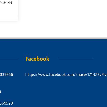
पत्रकार
Facebook
8139766
https://www.facebook.com/share/171NZ3vPiv
9
7669520