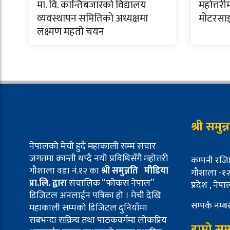
मा. वि. कान्तिबजारको विद्यालय
महोत्तरी
व्यवस्थापन समितिको अध्यक्षमा
मोटरसा
लक्ष्मण महतो चयन
श्री समुन
नेपालको मेची हुदै महाकाली सम्म संचार
जगतमा क्रान्ती थप्दै नयाँ प्रविधिसँगै महोत्तरी
कम्पनी रजिष
गौशाला वडा नं.१२ का
श्री समुन्नति मीडिया
गौशाला -१२ 
प्रा.लि. द्वारा
संचालिक “फोकस नेपाल”
प्रदेश , नेपा
डिजिटल अनलाईन पत्रिका हो । मेची देखि
सम्पर्क नम
महाकाली सम्मको डिजिटल दुनियाँमा
सबभन्दा सक्रिय तथा पाठकवर्गमा लोकप्रिय
हाम्रो सम