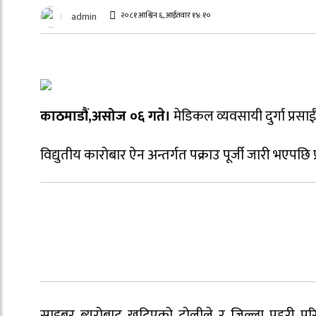
२०८१ आश्विन ६, आईतवार १४:१०
admin
काठमाडौं,असोज ०६ गते।
मेडिकल व्यवसायी दुर्गा प्रसाई
विद्युतीय कारोबार ऐन अन्तर्गत पक्राउ पूर्जी जारी भएपछि प
साइबर ब्यूरोबाट खटिएको टोलीले र जिल्ला प्रहरी परि