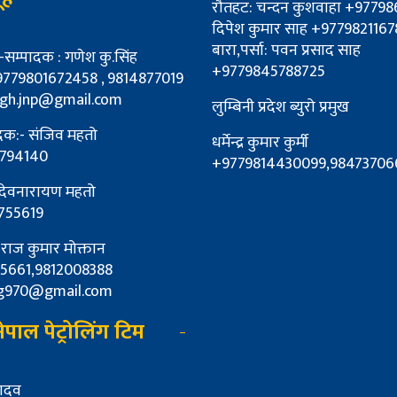
रौतहट: चन्दन कुशवाहा +977
दिपेश कुमार साह +9779821167
बारा,पर्सा: पवन प्रसाद साह
म्पादक : गणेश कु.सिंह
+9779845788725
9779801672458 , 9814877019
ngh.jnp@gmail.com
लुम्बिनी प्रदेश ब्युरो प्रमुख
ादक:- संजिव महतो
धर्मेन्द्र कुमार कुर्मी
794140
+9779814430099,98473706
 देवनारायण महतो
755619
: राज कुमार मोक्तान
5661,9812008388
g970@gmail.com
पाल पेट्रोलिंग टिम
यादव