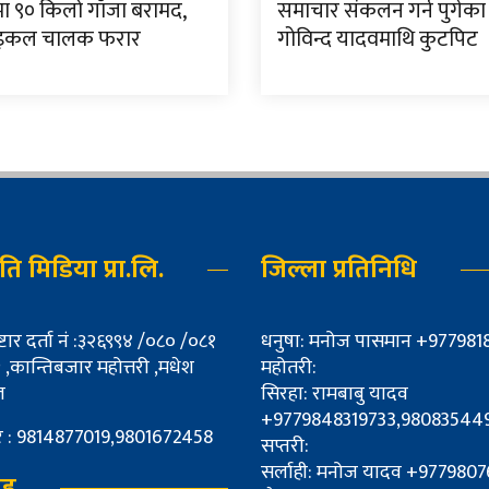
मा ९० किलो गाँजा बरामद,
समाचार संकलन गर्न पुगेका 
इकल चालक फरार
गोविन्द यादवमाथि कुटपिट
्नति मिडिया प्रा.लि.
जिल्ला प्रतिनिधि
्टार दर्ता नं :३२६९९४ /०८० /०८१
धनुषा: मनोज पासमान +977981
,कान्तिबजार महोत्तरी ,मधेश
महोतरी:
ल
सिरहा: रामबाबु यादव
+9779848319733,98083544
्बर : 9814877019,9801672458
सप्तरी:
सर्लाही: मनोज यादव +977980
ूह