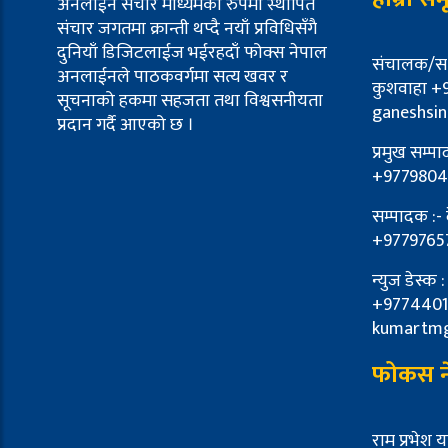
अनलाईन संचार माध्यमको रुपमा स्थापित
संचार जगतमा क्रान्ती थप्दै नयाँ प्रविधिसँगै
दुनियाँ डिजिटलाईज भईरहदाँ फोक्स नेपाल
संचालक/स-स
अनलाईनले पाठकवर्गमा सत्य खवर र
कुशवाहा +
सूचनाको हकमा सहजता तथा विश्वसनीयता
ganeshsi
प्रदान गर्दै आएको छ ।
प्रमुख सम्प
+9779804
सम्पादक :-
+9779765
न्युज डेस्क 
+9774401
kumartm
फोकस ने
राम प्रभेश 