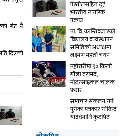
पेस्तोलसहित दुई
भारतीय नागरिक
पक्राउ
रको गेट नै
मा. वि. कान्तिबजारको
विद्यालय व्यवस्थापन
समितिको अध्यक्षमा
नुमति दिएको
लक्ष्मण महतो चयन
महोत्तरीमा ९० किलो
गाँजा बरामद,
मोटरसाइकल चालक
फरार
समाचार संकलन गर्न
पुगेका पत्रकार गोविन्द
यादवमाथि कुटपिट