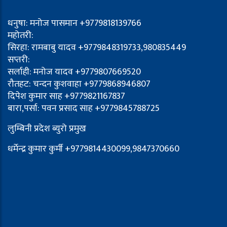
धनुषा: मनोज पासमान +9779818139766
महोतरी:
सिरहा: रामबाबु यादव +9779848319733,980835449
सप्तरी:
सर्लाही: मनोज यादव +9779807669520
रौतहट: चन्दन कुशवाहा +9779868946807
दिपेश कुमार साह +9779821167837
बारा,पर्सा: पवन प्रसाद साह +9779845788725
लुम्बिनी प्रदेश ब्युरो प्रमुख
धर्मेन्द्र कुमार कुर्मी +9779814430099,9847370660