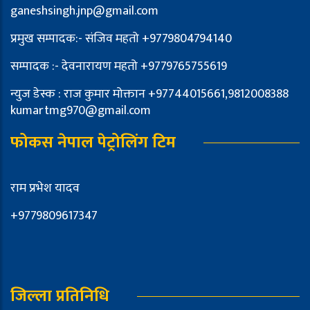
ganeshsingh.jnp@gmail.com
प्रमुख सम्पादक:- संजिव महतो +9779804794140
सम्पादक :- देवनारायण महतो +9779765755619
न्युज डेस्क : राज कुमार मोक्तान +97744015661,9812008388
kumartmg970@gmail.com
फोकस नेपाल पेट्रोलिंग टिम
राम प्रभेश यादव
+9779809617347
जिल्ला प्रतिनिधि