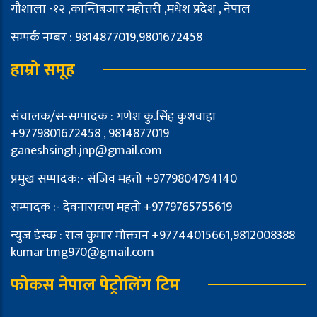
गौशाला -१२ ,कान्तिबजार महोत्तरी ,मधेश प्रदेश , नेपाल
सम्पर्क नम्बर : 9814877019,9801672458
हाम्रो समूह
संचालक/स-सम्पादक : गणेश कु.सिंह कुशवाहा
+9779801672458 , 9814877019
ganeshsingh.jnp@gmail.com
प्रमुख सम्पादक:- संजिव महतो +9779804794140
सम्पादक :- देवनारायण महतो +9779765755619
न्युज डेस्क : राज कुमार मोक्तान +97744015661,9812008388
kumartmg970@gmail.com
फोकस नेपाल पेट्रोलिंग टिम