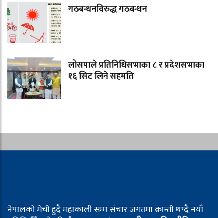
गठबन्धनविरुद्ध गठबन्धन
लोसपाले प्रतिनिधिसभाका ८ र प्रदेशसभाका
१६ सिट लिने सहमति
नेपालको मेची हुदै महाकाली सम्म संचार जगतमा क्रान्ती थप्दै नयाँ