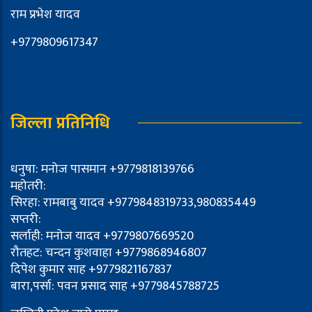
राम प्रभेश यादव
+9779809617347
जिल्ला प्रतिनिधि
धनुषा: मनोज पासमान +9779818139766
महोतरी:
सिरहा: रामबाबु यादव +9779848319733,980835449
सप्तरी:
सर्लाही: मनोज यादव +9779807669520
रौतहट: चन्दन कुशवाहा +9779868946807
दिपेश कुमार साह +9779821167837
बारा,पर्सा: पवन प्रसाद साह +9779845788725