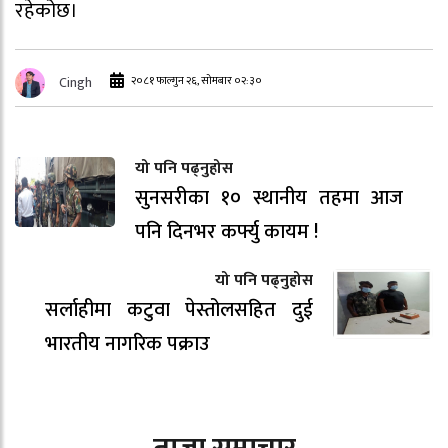
रहेकोछ।
२०८१ फाल्गुन २६, सोमबार ०२:३०
Cingh
यो पनि पढ्नुहोस
सुनसरीका १० स्थानीय तहमा आज
पनि दिनभर कर्फ्यु कायम !
यो पनि पढ्नुहोस
सर्लाहीमा कटुवा पेस्तोलसहित दुई
भारतीय नागरिक पक्राउ