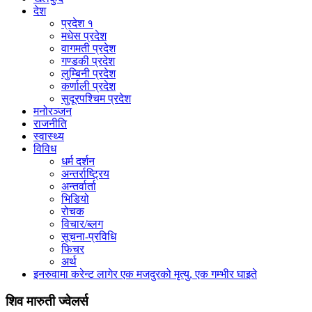
देश
प्रदेश १
मधेस प्रदेश
वागमती प्रदेश
गण्डकी प्रदेश
लुम्बिनी प्रदेश
कर्णाली प्रदेश
सुदूरपश्चिम प्रदेश
मनोरञ्जन
राजनीति
स्वास्थ्य
विविध
धर्म दर्शन
अन्तर्राष्ट्रिय
अन्तर्वार्ता
भिडियो
रोचक
विचार/ब्लग
सूचना-प्रविधि
फिचर
अर्थ
इनरुवामा करेन्ट लागेर एक मजदुरको मृत्यु, एक गम्भीर घाइते
शिव मारुती ज्वेलर्स