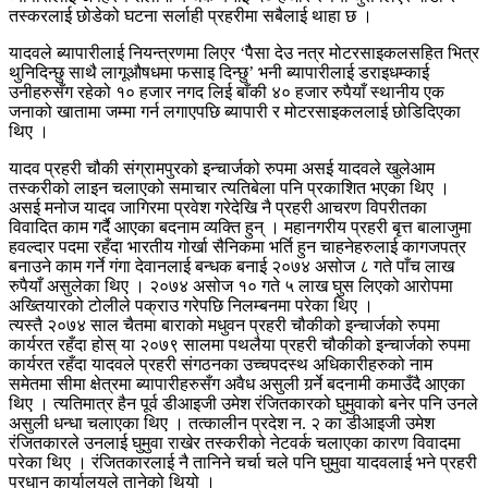
तस्करलाई छोडेको घटना सर्लाही प्रहरीमा सबैलाई थाहा छ ।
यादवले ब्यापारीलाई नियन्त्रणमा लिएर ‘पैैसा देउ नत्र मोटरसाइकलसहित भित्र
थुनिदिन्छु साथै लागूऔषधमा फसाइ दिन्छु’ भनी ब्यापारीलाई डराइधम्काई
उनीहरुसँग रहेको १० हजार नगद लिई बाँकी ४० हजार रुपैयाँ स्थानीय एक
जनाको खातामा जम्मा गर्न लगाएपछि ब्यापारी र मोटरसाइकललाई छोडिदिएका
थिए ।
यादव प्रहरी चौकी संग्रामपुरको इन्चार्जको रुपमा असई यादवले खुलेआम
तस्करीको लाइन चलाएको समाचार त्यतिबेला पनि प्रकाशित भएका थिए ।
असई मनोज यादव जागिरमा प्रवेश गरेदेखि नै प्रहरी आचरण विपरीतका
विवादित काम गर्दै आएका बदनाम व्यक्ति हुन् । महानगरीय प्रहरी बृत्त बालाजुमा
हवल्दार पदमा रहँदा भारतीय गोर्खा सैनिकमा भर्ति हुन चाहनेहरुलाई कागजपत्र
बनाउने काम गर्ने गंगा देवानलाई बन्धक बनाई २०७४ असोज ८ गते पाँच लाख
रुपैयाँ असुलेका थिए । २०७४ असोज १० गते ५ लाख घुस लिएको आरोपमा
अख्तियारको टोलीले पक्राउ गरेपछि निलम्बनमा परेका थिए ।
त्यस्तै २०७४ साल चैतमा बाराको मधुवन प्रहरी चौकीको इन्चार्जको रुपमा
कार्यरत रहँदा होस् या २०७९ सालमा पथलैया प्रहरी चौकीको इन्चार्जको रुपमा
कार्यरत रहँदा यादवले प्रहरी संगठनका उच्चपदस्थ अधिकारीहरुको नाम
समेतमा सीमा क्षेत्रमा ब्यापारीहरुसँग अवैध असुली गर्र्ने बदनामी कमाउँदै आएका
थिए । त्यतिमात्र हैन पूर्व डीआइजी उमेश रंजितकारको घुमुवाको बनेर पनि उनले
असुली धन्धा चलाएका थिए । तत्कालीन प्रदेश न. २ का डीआइजी उमेश
रंजितकारले उनलाई घुमुवा राखेर तस्करीको नेटवर्क चलाएका कारण विवादमा
परेका थिए । रंजितकारलाई नै तानिने चर्चा चले पनि घुमुवा यादवलाई भने प्रहरी
प्रधान कार्यालयले तानेको थियो ।