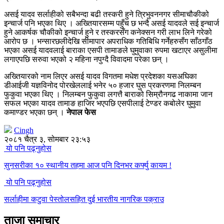
असई यादव सर्लाहीको सबैभन्दा बढी तस्करी हुने त्रिभुवननगर सीमाचौकीको
इन्चार्ज पनि भएका थिए । अख्तियारसम्म पहुँच छ भन्दै असई यादवले सई इन्चार्ज
हुने आकर्षक चौकीको इन्चार्ज हुने र तस्करसँग कनेक्सन गरी लाभ लिने गरेको
आरोप छ । भन्सारछलीदेखि सीमापार अपराधिक गतिबिधि गर्नेहरुसँग साँठगाँठ
भएका असई यादवलाई बाराका एसपी तामाङले घुमुवाका रुपमा खटाएर असुलीमा
लगाएपछि सरुवा भएको २ महिना नपुग्दै विवादमा परेका छन् ।
अख्तियारको नाम लिएर असई यादव विगतमा मधेश प्रदेशका यसअघिका
डीआईजी यज्ञविनोद पोरखेललाई भनेर ५० हजार घुस प्रकरणमा निलम्बन
फुकुवा भएका थिए । निलम्बन फुकुवा लगत्तै बाराको सिम्रौनगढ नाकामा जान
सफल भएका यादव तामाङ हाजिर भएपछि एसपीलाई टेण्डर कबोलेर घुमुवा
कमाण्डर भएका छन् ।
नेपाल फेस
Cingh
२०८१ चैत्र ३, सोमबार २३:५३
यो पनि पढ्नुहोस
सुनसरीका १० स्थानीय तहमा आज पनि दिनभर कर्फ्यु कायम !
यो पनि पढ्नुहोस
सर्लाहीमा कटुवा पेस्तोलसहित दुई भारतीय नागरिक पक्राउ
ताजा समाचार