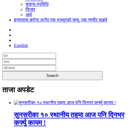
सूचना-प्रविधि
फिचर
अर्थ
इनरुवामा करेन्ट लागेर एक मजदुरको मृत्यु, एक गम्भीर घाइते
English
ताजा अपडेट
सुनसरीका १० स्थानीय तहमा आज पनि दिनभर
कर्फ्यु कायम !