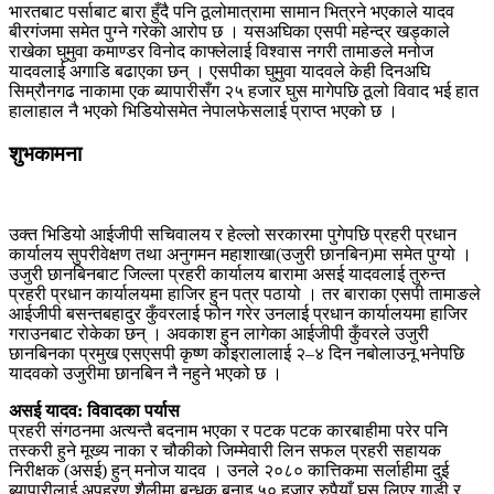
भारतबाट पर्साबाट बारा हुँदै पनि ठूलोमात्रामा सामान भित्रने भएकाले यादव
बीरगंजमा समेत पुग्ने गरेको आरोप छ । यसअघिका एसपी महेन्द्र खड्काले
राखेका घुमुवा कमाण्डर विनोद काफ्लेलाई विश्वास नगरी तामाङले मनोज
यादवलाई अगाडि बढाएका छन् । एसपीका घुमुवा यादवले केही दिनअघि
सिम्रौनगढ नाकामा एक ब्यापारीसँग २५ हजार घुस मागेपछि ठूलो विवाद भई हात
हालाहाल नै भएको भिडियोसमेत नेपालफेसलाई प्राप्त भएको छ ।
शुभकामना
उक्त भिडियो आईजीपी सचिवालय र हेल्लो सरकारमा पुगेपछि प्रहरी प्रधान
कार्यालय सुपरीवेक्षण तथा अनुगमन महाशाखा(उजुरी छानबिन)मा समेत पुग्यो ।
उजुरी छानबिनबाट जिल्ला प्रहरी कार्यालय बारामा असई यादवलाई तुरुन्त
प्रहरी प्रधान कार्यालयमा हाजिर हुन पत्र पठायो । तर बाराका एसपी तामाङले
आईजीपी बसन्तबहादुर कुँवरलाई फोन गरेर उनलाई प्रधान कार्यालयमा हाजिर
गराउनबाट रोकेका छन् । अवकाश हुन लागेका आईजीपी कुँवरले उजुरी
छानबिनका प्रमुख एसएसपी कृष्ण कोइरालालाई २–४ दिन नबोलाउनू भनेपछि
यादवको उजुरीमा छानबिन नै नहुने भएको छ ।
असई यादव: विवादका पर्यास
प्रहरी संगठनमा अत्यन्तै बदनाम भएका र पटक पटक कारबाहीमा परेर पनि
तस्करी हुने मूख्य नाका र चौकीको जिम्मेवारी लिन सफल प्रहरी सहायक
निरीक्षक (असई) हुन् मनोज यादव । उनले २०८० कात्तिकमा सर्लाहीमा दुई
ब्यापारीलाई अपहरण शैलीमा बन्धक बनाइ ५० हजार रुपैयाँ घुस लिएर गाडी र