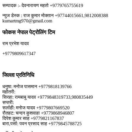
सम्पादक :- देवनारायण महतो +9779765755619
न्युज डेस्क : राज कुमार मोक्तान +97744015661,9812008388
kumartmg970@gmail.com
फोकस नेपाल पेट्रोलिंग टिम
राम प्रभेश यादव
+9779809617347
जिल्ला प्रतिनिधि
धनुषा: मनोज पासमान +9779818139766
महोतरी:
सिरहा: रामबाबु यादव +9779848319733,980835449
सप्तरी:
सर्लाही: मनोज यादव +9779807669520
रौतहट: चन्दन कुशवाहा +9779868946807
दिपेश कुमार साह +9779821167837
बारा,पर्सा: पवन प्रसाद साह +9779845788725