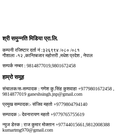
श्री समुन्नति मिडिया प्रा.लि.
कम्पनी रजिष्टार दर्ता नं :३२६९९४ /०८० /०८१
गौशाला -१२ ,कान्तिबजार महोत्तरी ,मधेश प्रदेश , नेपाल
सम्पर्क नम्बर : 9814877019,9801672458
हाम्रो समूह
संचालक/स-सम्पादक : गणेश कु.सिंह कुशवाहा +9779801672458 ,
9814877019 ganeshsingh.jnp@gmail.com
प्रमुख सम्पादक:- संजिव महतो +9779804794140
सम्पादक :- देवनारायण महतो +9779765755619
न्युज डेस्क : राज कुमार मोक्तान +97744015661,9812008388
kumartmg970@gmail.com