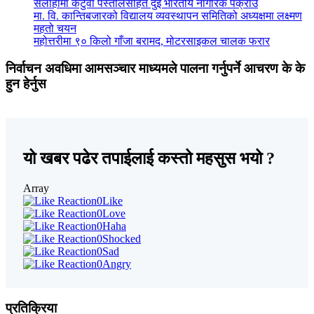
सर्लाहीमा कटुवा पेस्तोलसहित दुई भारतीय नागरिक पक्राउ
मा. वि. कान्तिबजारको विद्यालय व्यवस्थापन समितिको अध्यक्षमा लक्ष्मण
महतो चयन
महोत्तरीमा ९० किलो गाँजा बरामद, मोटरसाइकल चालक फरार
निर्वाचन अवधिमा आमसञ्चार माध्यमले पालना गर्नुपर्ने आचरण के के
हुन हेर्नुस
यो खबर पढेर तपाईलाई कस्तो महसुस भयो ?
Array
0
Like
0
Love
0
Haha
0
Shocked
0
Sad
0
Angry
प्रतिक्रिया