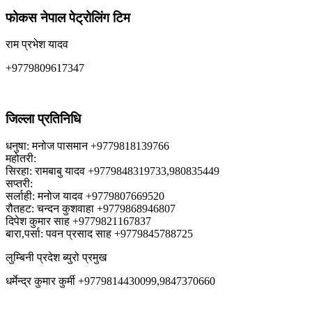
फोकस नेपाल पेट्रोलिंग टिम
राम प्रभेश यादव
+9779809617347
जिल्ला प्रतिनिधि
धनुषा: मनोज पासमान +9779818139766
महोतरी:
सिरहा: रामबाबु यादव +9779848319733,980835449
सप्तरी:
सर्लाही: मनोज यादव +9779807669520
रौतहट: चन्दन कुशवाहा +9779868946807
दिपेश कुमार साह +9779821167837
बारा,पर्सा: पवन प्रसाद साह +9779845788725
लुम्बिनी प्रदेश ब्युरो प्रमुख
धर्मेन्द्र कुमार कुर्मी +9779814430099,9847370660