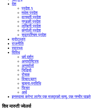
देश
प्रदेश १
मधेस प्रदेश
वागमती प्रदेश
गण्डकी प्रदेश
लुम्बिनी प्रदेश
कर्णाली प्रदेश
सुदूरपश्चिम प्रदेश
मनोरञ्जन
राजनीति
स्वास्थ्य
विविध
धर्म दर्शन
अन्तर्राष्ट्रिय
अन्तर्वार्ता
भिडियो
रोचक
विचार/ब्लग
सूचना-प्रविधि
फिचर
अर्थ
इनरुवामा करेन्ट लागेर एक मजदुरको मृत्यु, एक गम्भीर घाइते
शिव मारुती ज्वेलर्स