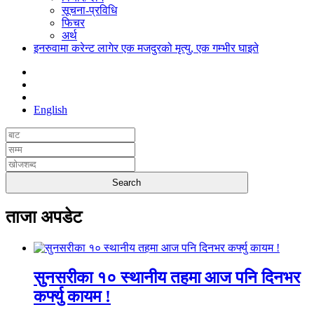
सूचना-प्रविधि
फिचर
अर्थ
इनरुवामा करेन्ट लागेर एक मजदुरको मृत्यु, एक गम्भीर घाइते
English
ताजा अपडेट
सुनसरीका १० स्थानीय तहमा आज पनि दिनभर
कर्फ्यु कायम !