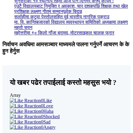
सुनसरीका १० स्थानीय तहमा आज पनि दिनभर कर्फ्यु कायम !
एउटै विद्यालयबाट नियुक्ति र अवकाश, चार दशकपछि शिक्षक तथा खेल
प्रशिक्षक लक्ष्मण गौतम सम्मानपूर्वक बिदाइ
सर्लाहीमा कटुवा पेस्तोलसहित दुई भारतीय नागरिक पक्राउ
मा. वि. कान्तिबजारको विद्यालय व्यवस्थापन समितिको अध्यक्षमा लक्ष्मण
महतो चयन
महोत्तरीमा ९० किलो गाँजा बरामद, मोटरसाइकल चालक फरार
निर्वाचन अवधिमा आमसञ्चार माध्यमले पालना गर्नुपर्ने आचरण के के
हुन हेर्नुस
यो खबर पढेर तपाईलाई कस्तो महसुस भयो ?
Array
0
Like
0
Love
0
Haha
0
Shocked
0
Sad
0
Angry