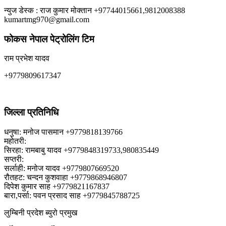
न्युज डेस्क : राज कुमार मोक्तान +97744015661,9812008388
kumartmg970@gmail.com
फोकस नेपाल पेट्रोलिंग टिम
राम प्रभेश यादव
+9779809617347
जिल्ला प्रतिनिधि
धनुषा: मनोज पासमान +9779818139766
महोतरी:
सिरहा: रामबाबु यादव +9779848319733,980835449
सप्तरी:
सर्लाही: मनोज यादव +9779807669520
रौतहट: चन्दन कुशवाहा +9779868946807
दिपेश कुमार साह +9779821167837
बारा,पर्सा: पवन प्रसाद साह +9779845788725
लुम्बिनी प्रदेश ब्युरो प्रमुख