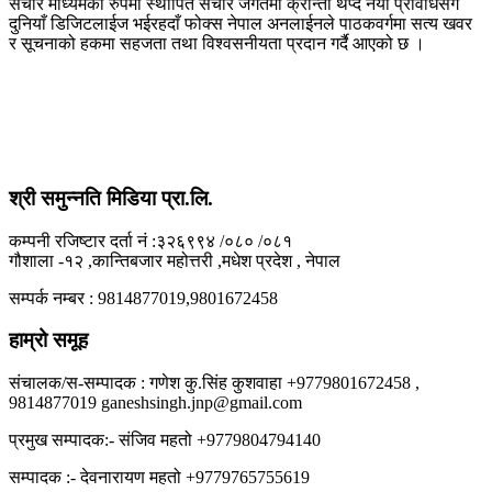
संचार माध्यमको रुपमा स्थापित संचार जगतमा क्रान्ती थप्दै नयाँ प्रविधिसँगै
दुनियाँ डिजिटलाईज भईरहदाँ फोक्स नेपाल अनलाईनले पाठकवर्गमा सत्य खवर
र सूचनाको हकमा सहजता तथा विश्वसनीयता प्रदान गर्दै आएको छ ।
श्री समुन्नति मिडिया प्रा.लि.
कम्पनी रजिष्टार दर्ता नं :३२६९९४ /०८० /०८१
गौशाला -१२ ,कान्तिबजार महोत्तरी ,मधेश प्रदेश , नेपाल
सम्पर्क नम्बर : 9814877019,9801672458
हाम्रो समूह
संचालक/स-सम्पादक : गणेश कु.सिंह कुशवाहा +9779801672458 ,
9814877019 ganeshsingh.jnp@gmail.com
प्रमुख सम्पादक:- संजिव महतो +9779804794140
सम्पादक :- देवनारायण महतो +9779765755619