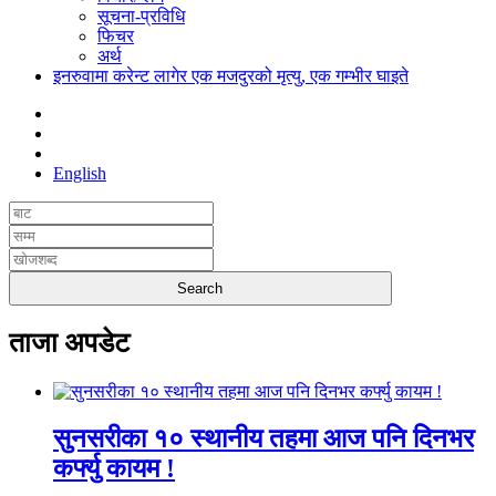
सूचना-प्रविधि
फिचर
अर्थ
इनरुवामा करेन्ट लागेर एक मजदुरको मृत्यु, एक गम्भीर घाइते
English
ताजा अपडेट
सुनसरीका १० स्थानीय तहमा आज पनि दिनभर
कर्फ्यु कायम !