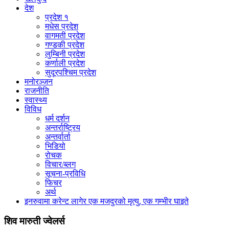
देश
प्रदेश १
मधेस प्रदेश
वागमती प्रदेश
गण्डकी प्रदेश
लुम्बिनी प्रदेश
कर्णाली प्रदेश
सुदूरपश्चिम प्रदेश
मनोरञ्जन
राजनीति
स्वास्थ्य
विविध
धर्म दर्शन
अन्तर्राष्ट्रिय
अन्तर्वार्ता
भिडियो
रोचक
विचार/ब्लग
सूचना-प्रविधि
फिचर
अर्थ
इनरुवामा करेन्ट लागेर एक मजदुरको मृत्यु, एक गम्भीर घाइते
शिव मारुती ज्वेलर्स