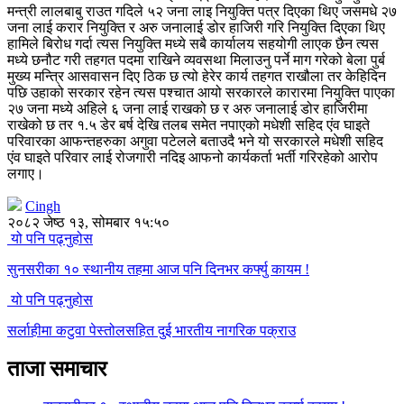
मन्त्री लालबाबु राउत गदिले ५२ जना लाइ नियुक्ति पत्र दिएका थिए जसमधे २७
जना लाई करार नियुक्ति र अरु जनालाई डोर हाजिरी गरि नियुक्ति दिएका थिए
हामिले बिरोध गर्दा त्यस नियुक्ति मध्ये सबै कार्यालय सहयोगी लाएक छैन त्यस
मध्ये छनौट गरी तहगत पदमा राखिने व्यवसथा मिलाउनु पर्ने माग गरेको बेला पुर्ब
मुख्य मन्त्रि आसवासन दिए ठिक छ त्यो हेरेर कार्य तहगत राखौला तर केहिदिन
पछि उहाको सरकार रहेन त्यस पश्चात आयो सरकारले कारारमा नियुक्ति पाएका
२७ जना मध्ये अहिले ६ जना लाई राखको छ र अरु जनालाई डोर हाजिरीमा
राखेको छ तर १.५ डेर बर्ष देखि तलब समेत नपाएको मधेशी सहिद एंव घाइते
परिवारका आफन्तहरुका अगुवा पटेलले बताउदै भने यो सरकारले मधेशी सहिद
एंव घाइते परिवार लाई रोजगारी नदिइ आफनो कार्यकर्ता भर्ती गरिरहेको आरोप
लगाए।
Cingh
२०८२ जेष्ठ १३, सोमबार १५:५०
यो पनि पढ्नुहोस
सुनसरीका १० स्थानीय तहमा आज पनि दिनभर कर्फ्यु कायम !
यो पनि पढ्नुहोस
सर्लाहीमा कटुवा पेस्तोलसहित दुई भारतीय नागरिक पक्राउ
ताजा समाचार