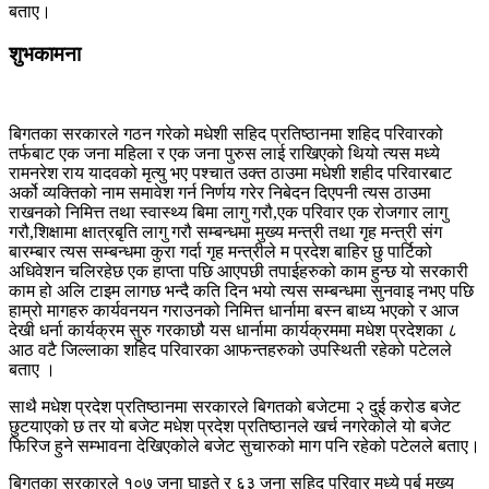
बताए।
शुभकामना
बिगतका सरकारले गठन गरेको मधेशी सहिद प्रतिष्ठानमा शहिद परिवारको
तर्फबाट एक जना महिला र एक जना पुरुस लाई राखिएको थियो त्यस मध्ये
रामनरेश राय यादवको मृत्यु भए पश्चात उक्त ठाउमा मधेशी शहीद परिवारबाट
अर्को व्यक्तिको नाम समावेश गर्न निर्णय गरेर निबेदन दिएपनी त्यस ठाउमा
राखनको निमित्त तथा स्वास्थ्य बिमा लागु गरौ,एक परिवार एक रोजगार लागु
गरौ,शिक्षामा क्षात्रबृति लागु गरौ सम्बन्धमा मुख्य मन्त्री तथा गृह मन्त्री संग
बारम्बार त्यस सम्बन्धमा कुरा गर्दा गृह मन्त्रीले म प्रदेश बाहिर छु पार्टिको
अधिवेशन चलिरहेछ एक हाप्ता पछि आएपछी तपाईहरुको काम हुन्छ यो सरकारी
काम हो अलि टाइम लागछ भन्दै कति दिन भयो त्यस सम्बन्धमा सुनवाइ नभए पछि
हाम्रो मागहरु कार्यवनयन गराउनको निमित्त धार्नामा बस्न बाध्य भएको र आज
देखी धर्ना कार्यक्रम सुरु गरकाछौ यस धार्नामा कार्यक्रममा मधेश प्रदेशका ८
आठ वटै जिल्लाका शहिद परिवारका आफन्तहरुको उपस्थिती रहेको पटेलले
बताए ।
साथै मधेश प्रदेश प्रतिष्ठानमा सरकारले बिगतको बजेटमा २ दुई करोड बजेट
छुटयाएको छ तर यो बजेट मधेश प्रदेश प्रतिष्ठानले खर्च नगरेकोले यो बजेट
फिरिज हुने सम्भावना देखिएकोले बजेट सुचारुको माग पनि रहेको पटेलले बताए।
बिगतका सरकारले १०७ जना घाइते र ६३ जना सहिद परिवार मध्ये पुर्ब मुख्य