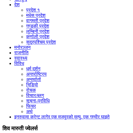
देश
प्रदेश १
मधेस प्रदेश
वागमती प्रदेश
गण्डकी प्रदेश
लुम्बिनी प्रदेश
कर्णाली प्रदेश
सुदूरपश्चिम प्रदेश
मनोरञ्जन
राजनीति
स्वास्थ्य
विविध
धर्म दर्शन
अन्तर्राष्ट्रिय
अन्तर्वार्ता
भिडियो
रोचक
विचार/ब्लग
सूचना-प्रविधि
फिचर
अर्थ
इनरुवामा करेन्ट लागेर एक मजदुरको मृत्यु, एक गम्भीर घाइते
शिव मारुती ज्वेलर्स