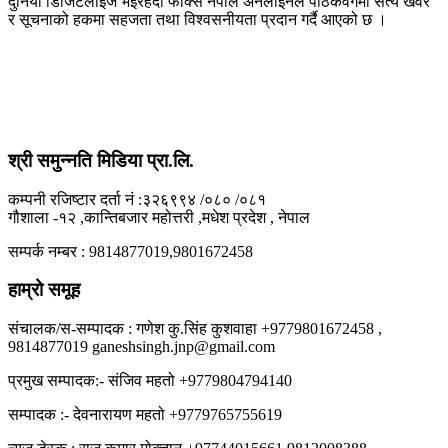
दुनियाँ डिजिटलाईज भईरहदाँ फोक्स नेपाल अनलाईनले पाठकवर्गमा सत्य खवर
र सूचनाको हकमा सहजता तथा विश्वसनीयता प्रदान गर्दै आएको छ ।
श्री समुन्नति मिडिया प्रा.लि.
कम्पनी रजिष्टार दर्ता नं :३२६९९४ /०८० /०८१
गौशाला -१२ ,कान्तिबजार महोत्तरी ,मधेश प्रदेश , नेपाल
सम्पर्क नम्बर : 9814877019,9801672458
हाम्रो समूह
संचालक/स-सम्पादक : गणेश कु.सिंह कुशवाहा +9779801672458 ,
9814877019 ganeshsingh.jnp@gmail.com
प्रमुख सम्पादक:- संजिव महतो +9779804794140
सम्पादक :- देवनारायण महतो +9779765755619