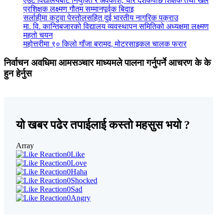
एउटै विद्यालयबाट नियुक्ति र अवकाश, चार दशकपछि शिक्षक तथा खेल
प्रशिक्षक लक्ष्मण गौतम सम्मानपूर्वक बिदाइ
सर्लाहीमा कटुवा पेस्तोलसहित दुई भारतीय नागरिक पक्राउ
मा. वि. कान्तिबजारको विद्यालय व्यवस्थापन समितिको अध्यक्षमा लक्ष्मण
महतो चयन
महोत्तरीमा ९० किलो गाँजा बरामद, मोटरसाइकल चालक फरार
निर्वाचन अवधिमा आमसञ्चार माध्यमले पालना गर्नुपर्ने आचरण के के
हुन हेर्नुस
यो खबर पढेर तपाईलाई कस्तो महसुस भयो ?
Array
0
Like
0
Love
0
Haha
0
Shocked
0
Sad
0
Angry