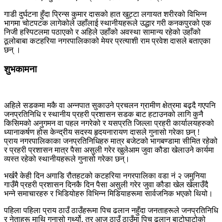
गाडी दुर्घटना हुँदा प्रिन्स कुमार दासको हात खुट्टा लगायत शरीरको विभिन्न
भागमा चोटपटक लागेकोले उहाँलाई स्थानीयहरूले उद्धार गरी कनकपुरको एक
निजी हस्पिटलमा पठाएको र अहिले उहाँको अवस्था सामान्य रहेको उहाँको
ठूलोबाबा कटहरिया नगरपालिकाको मेयर प्रत्याशी राम प्रवेश दासले बताएका
छन् ।
शुभकामना
अहिले सडकमा मकै वा अन्नपात सुकाउने प्रचलन ग्रामीण क्षेत्रमा बढ्दै गएपनि
जनप्रतिनिधि र स्थानीय प्रहरी प्रशासन सडक बाट हटाउनको लागि कुनै
किसिमको अनुगमन वा पहल नगरेको र यसप्रति जिल्ला प्रहरी कार्यालयहरुको
ध्यानाकर्षण होस केन्द्रीय सदस्य हृदयनारायण दासले गुनासो गरेका छन् !
प्राय नगरपालिकाका जनप्रतिनिधिहरु मात्र बजेटको भागबण्डामा सीमित रहेको
र प्रहरी प्रशासन मात्र पैसा असुली गरेर खुलेआम जुवा कौडा खेलाउने कार्यमा
व्यस्त रहेको स्थानीयहरूले गुनासो गरेका छन्।
भर्खरै केही दिन अगाडि रौतहटको कटहरिया नगरपालिका वडा नं २ जमुनिया
गाउँमै प्रहरी प्रशासन दिनकै दिन पैसा असुली गरेर जुवा कौडा खेल खेलाउँदै
भन्ने समाचारहरु र भिडियोहरु विभिन्न मिडियाहरूमा सार्वजनिक भएको थियो।
पहिला पहिला प्राय ठाउँ ठाउँहरूमा पिच ढलान नहुँदा जनताहरूले जनप्रतिनिधि
र नेताहरू माथि गुनासो गर्थ्यो, तर आज ठाउँ ठाउँमा पिच ढलान बाटोघाटोको