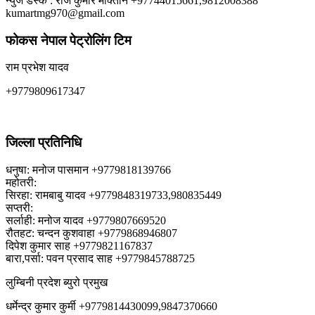
न्युज डेस्क : राज कुमार मोक्तान +97744015661,9812008388
kumartmg970@gmail.com
फोकस नेपाल पेट्रोलिंग टिम
राम प्रभेश यादव
+9779809617347
जिल्ला प्रतिनिधि
धनुषा: मनोज पासमान +9779818139766
महोतरी:
सिरहा: रामबाबु यादव +9779848319733,980835449
सप्तरी:
सर्लाही: मनोज यादव +9779807669520
रौतहट: चन्दन कुशवाहा +9779868946807
दिपेश कुमार साह +9779821167837
बारा,पर्सा: पवन प्रसाद साह +9779845788725
लुम्बिनी प्रदेश ब्युरो प्रमुख
धर्मेन्द्र कुमार कुर्मी +9779814430099,9847370660