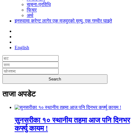
सूचना-प्रविधि
फिचर
अर्थ
इनरुवामा करेन्ट लागेर एक मजदुरको मृत्यु, एक गम्भीर घाइते
English
ताजा अपडेट
सुनसरीका १० स्थानीय तहमा आज पनि दिनभर
कर्फ्यु कायम !