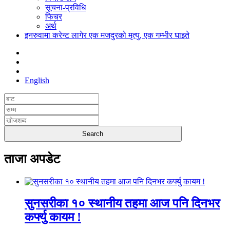
सूचना-प्रविधि
फिचर
अर्थ
इनरुवामा करेन्ट लागेर एक मजदुरको मृत्यु, एक गम्भीर घाइते
English
ताजा अपडेट
सुनसरीका १० स्थानीय तहमा आज पनि दिनभर
कर्फ्यु कायम !