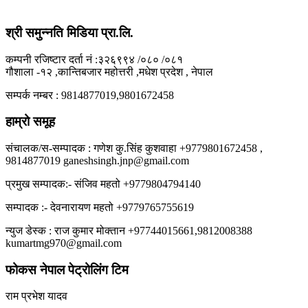
श्री समुन्नति मिडिया प्रा.लि.
कम्पनी रजिष्टार दर्ता नं :३२६९९४ /०८० /०८१
गौशाला -१२ ,कान्तिबजार महोत्तरी ,मधेश प्रदेश , नेपाल
सम्पर्क नम्बर : 9814877019,9801672458
हाम्रो समूह
संचालक/स-सम्पादक : गणेश कु.सिंह कुशवाहा +9779801672458 ,
9814877019 ganeshsingh.jnp@gmail.com
प्रमुख सम्पादक:- संजिव महतो +9779804794140
सम्पादक :- देवनारायण महतो +9779765755619
न्युज डेस्क : राज कुमार मोक्तान +97744015661,9812008388
kumartmg970@gmail.com
फोकस नेपाल पेट्रोलिंग टिम
राम प्रभेश यादव