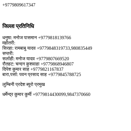
+9779809617347
जिल्ला प्रतिनिधि
धनुषा: मनोज पासमान +9779818139766
महोतरी:
सिरहा: रामबाबु यादव +9779848319733,980835449
सप्तरी:
सर्लाही: मनोज यादव +9779807669520
रौतहट: चन्दन कुशवाहा +9779868946807
दिपेश कुमार साह +9779821167837
बारा,पर्सा: पवन प्रसाद साह +9779845788725
लुम्बिनी प्रदेश ब्युरो प्रमुख
धर्मेन्द्र कुमार कुर्मी +9779814430099,9847370660