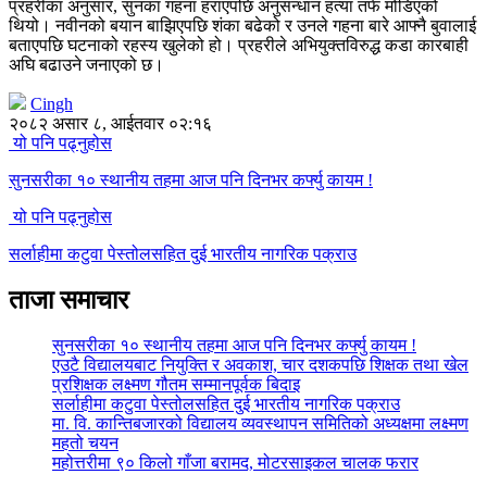
प्रहरीका अनुसार, सुनका गहना हराएपछि अनुसन्धान हत्या तर्फ मोडिएको
थियो। नवीनको बयान बाझिएपछि शंका बढेको र उनले गहना बारे आफ्नै बुवालाई
बताएपछि घटनाको रहस्य खुलेको हो। प्रहरीले अभियुक्तविरुद्ध कडा कारबाही
अघि बढाउने जनाएको छ।
Cingh
२०८२ असार ८, आईतवार ०२:१६
यो पनि पढ्नुहोस
सुनसरीका १० स्थानीय तहमा आज पनि दिनभर कर्फ्यु कायम !
यो पनि पढ्नुहोस
सर्लाहीमा कटुवा पेस्तोलसहित दुई भारतीय नागरिक पक्राउ
ताजा समाचार
सुनसरीका १० स्थानीय तहमा आज पनि दिनभर कर्फ्यु कायम !
एउटै विद्यालयबाट नियुक्ति र अवकाश, चार दशकपछि शिक्षक तथा खेल
प्रशिक्षक लक्ष्मण गौतम सम्मानपूर्वक बिदाइ
सर्लाहीमा कटुवा पेस्तोलसहित दुई भारतीय नागरिक पक्राउ
मा. वि. कान्तिबजारको विद्यालय व्यवस्थापन समितिको अध्यक्षमा लक्ष्मण
महतो चयन
महोत्तरीमा ९० किलो गाँजा बरामद, मोटरसाइकल चालक फरार