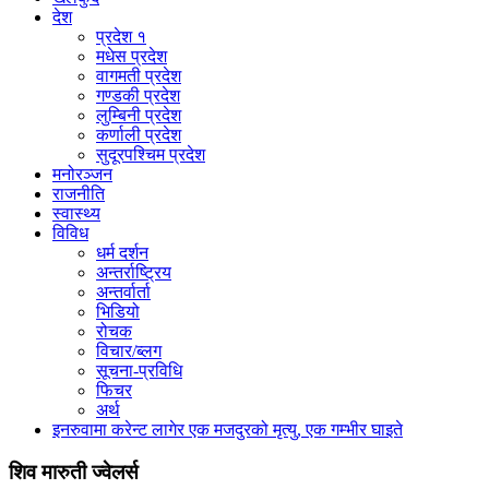
देश
प्रदेश १
मधेस प्रदेश
वागमती प्रदेश
गण्डकी प्रदेश
लुम्बिनी प्रदेश
कर्णाली प्रदेश
सुदूरपश्चिम प्रदेश
मनोरञ्जन
राजनीति
स्वास्थ्य
विविध
धर्म दर्शन
अन्तर्राष्ट्रिय
अन्तर्वार्ता
भिडियो
रोचक
विचार/ब्लग
सूचना-प्रविधि
फिचर
अर्थ
इनरुवामा करेन्ट लागेर एक मजदुरको मृत्यु, एक गम्भीर घाइते
शिव मारुती ज्वेलर्स