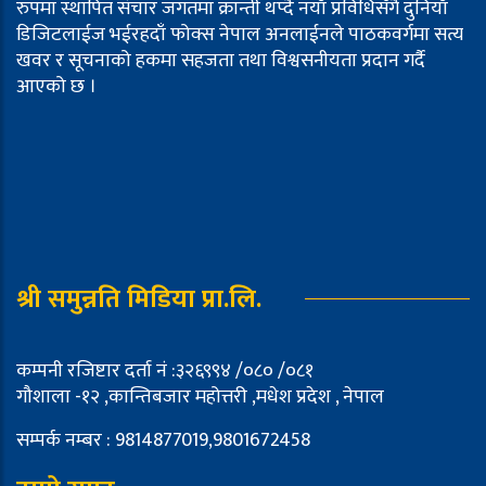
रुपमा स्थापित संचार जगतमा क्रान्ती थप्दै नयाँ प्रविधिसँगै दुनियाँ
डिजिटलाईज भईरहदाँ फोक्स नेपाल अनलाईनले पाठकवर्गमा सत्य
खवर र सूचनाको हकमा सहजता तथा विश्वसनीयता प्रदान गर्दै
आएको छ ।
श्री समुन्नति मिडिया प्रा.लि.
कम्पनी रजिष्टार दर्ता नं :३२६९९४ /०८० /०८१
गौशाला -१२ ,कान्तिबजार महोत्तरी ,मधेश प्रदेश , नेपाल
सम्पर्क नम्बर : 9814877019,9801672458