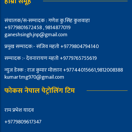
हाम्रो समूह
संचालक/स-सम्पादक : गणेश कु.सिंह कुशवाहा
+9779801672458 , 9814877019
ganeshsingh.jnp@gmail.com
प्रमुख सम्पादक:- संजिव महतो +9779804794140
सम्पादक :- देवनारायण महतो +9779765755619
न्युज डेस्क : राज कुमार मोक्तान +97744015661,9812008388
kumartmg970@gmail.com
फोकस नेपाल पेट्रोलिंग टिम
राम प्रभेश यादव
+9779809617347