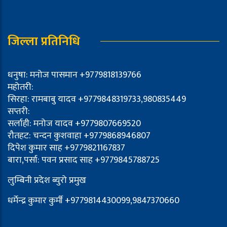
जिल्ला प्रतिनिधि
धनुषा: मनोज पासमान +9779818139766
महोतरी:
सिरहा: रामबाबु यादव +9779848319733,980835449
सप्तरी:
सर्लाही: मनोज यादव +9779807669520
रौतहट: चन्दन कुशवाहा +9779868946807
दिपेश कुमार साह +9779821167837
बारा,पर्सा: पवन प्रसाद साह +9779845788725
लुम्बिनी प्रदेश ब्युरो प्रमुख
धर्मेन्द्र कुमार कुर्मी +9779814430099,9847370660