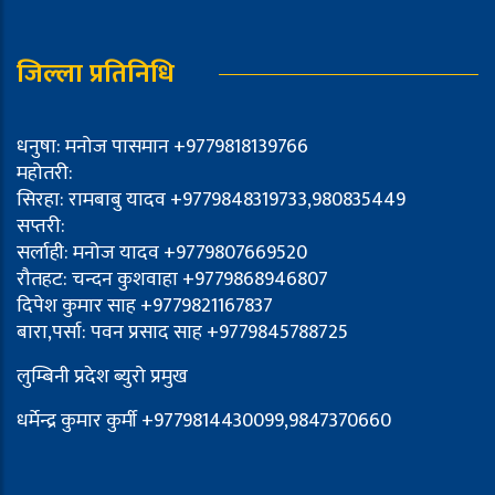
जिल्ला प्रतिनिधि
धनुषा: मनोज पासमान +9779818139766
महोतरी:
सिरहा: रामबाबु यादव +9779848319733,980835449
सप्तरी:
सर्लाही: मनोज यादव +9779807669520
रौतहट: चन्दन कुशवाहा +9779868946807
दिपेश कुमार साह +9779821167837
बारा,पर्सा: पवन प्रसाद साह +9779845788725
लुम्बिनी प्रदेश ब्युरो प्रमुख
धर्मेन्द्र कुमार कुर्मी +9779814430099,9847370660