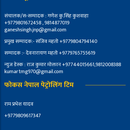
संचालक/स-सम्पादक : गणेश कु.सिंह कुशवाहा
+9779801672458 , 9814877019
ganeshsingh.jnp@gmail.com
प्रमुख सम्पादक:- संजिव महतो +9779804794140
सम्पादक :- देवनारायण महतो +9779765755619
न्युज डेस्क : राज कुमार मोक्तान +97744015661,9812008388
kumartmg970@gmail.com
फोकस नेपाल पेट्रोलिंग टिम
राम प्रभेश यादव
+9779809617347