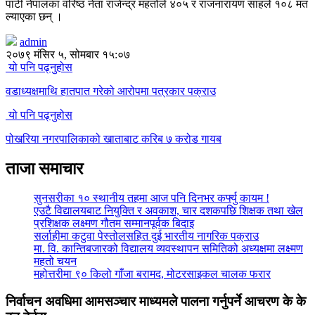
पार्टी नेपालका वरिष्ठ नेता राजेन्द्र महतोले ४०५ र राजनारायण साहले १०८ मत
ल्याएका छन् ।
admin
२०७९ मंसिर ५, सोमबार १५:०७
यो पनि पढ्नुहोस
वडाध्यक्षमाथि हातपात गरेको आरोपमा पत्रकार पक्राउ
यो पनि पढ्नुहोस
पोखरिया नगरपालिकाको खाताबाट करिब ७ करोड गायब
ताजा समाचार
सुनसरीका १० स्थानीय तहमा आज पनि दिनभर कर्फ्यु कायम !
एउटै विद्यालयबाट नियुक्ति र अवकाश, चार दशकपछि शिक्षक तथा खेल
प्रशिक्षक लक्ष्मण गौतम सम्मानपूर्वक बिदाइ
सर्लाहीमा कटुवा पेस्तोलसहित दुई भारतीय नागरिक पक्राउ
मा. वि. कान्तिबजारको विद्यालय व्यवस्थापन समितिको अध्यक्षमा लक्ष्मण
महतो चयन
महोत्तरीमा ९० किलो गाँजा बरामद, मोटरसाइकल चालक फरार
निर्वाचन अवधिमा आमसञ्चार माध्यमले पालना गर्नुपर्ने आचरण के के