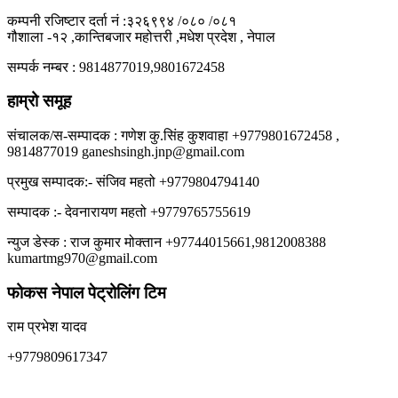
कम्पनी रजिष्टार दर्ता नं :३२६९९४ /०८० /०८१
गौशाला -१२ ,कान्तिबजार महोत्तरी ,मधेश प्रदेश , नेपाल
सम्पर्क नम्बर : 9814877019,9801672458
हाम्रो समूह
संचालक/स-सम्पादक : गणेश कु.सिंह कुशवाहा +9779801672458 ,
9814877019 ganeshsingh.jnp@gmail.com
प्रमुख सम्पादक:- संजिव महतो +9779804794140
सम्पादक :- देवनारायण महतो +9779765755619
न्युज डेस्क : राज कुमार मोक्तान +97744015661,9812008388
kumartmg970@gmail.com
फोकस नेपाल पेट्रोलिंग टिम
राम प्रभेश यादव
+9779809617347