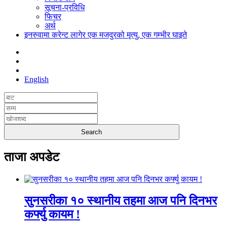
सूचना-प्रविधि
फिचर
अर्थ
इनरुवामा करेन्ट लागेर एक मजदुरको मृत्यु, एक गम्भीर घाइते
English
ताजा अपडेट
सुनसरीका १० स्थानीय तहमा आज पनि दिनभर
कर्फ्यु कायम !