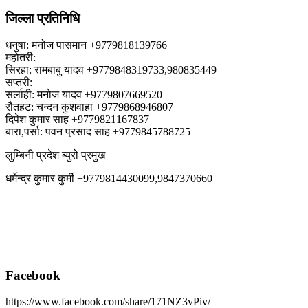
जिल्ला प्रतिनिधि
धनुषा: मनोज पासमान +9779818139766
महोतरी:
सिरहा: रामबाबु यादव +9779848319733,980835449
सप्तरी:
सर्लाही: मनोज यादव +9779807669520
रौतहट: चन्दन कुशवाहा +9779868946807
दिपेश कुमार साह +9779821167837
बारा,पर्सा: पवन प्रसाद साह +9779845788725
लुम्बिनी प्रदेश ब्युरो प्रमुख
धर्मेन्द्र कुमार कुर्मी +9779814430099,9847370660
Facebook
https://www.facebook.com/share/171NZ3vPiv/