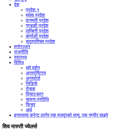
देश
प्रदेश १
मधेस प्रदेश
वागमती प्रदेश
गण्डकी प्रदेश
लुम्बिनी प्रदेश
कर्णाली प्रदेश
सुदूरपश्चिम प्रदेश
मनोरञ्जन
राजनीति
स्वास्थ्य
विविध
धर्म दर्शन
अन्तर्राष्ट्रिय
अन्तर्वार्ता
भिडियो
रोचक
विचार/ब्लग
सूचना-प्रविधि
फिचर
अर्थ
इनरुवामा करेन्ट लागेर एक मजदुरको मृत्यु, एक गम्भीर घाइते
शिव मारुती ज्वेलर्स