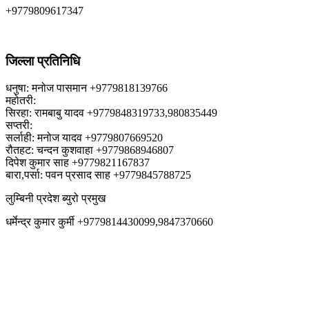
+9779809617347
जिल्ला प्रतिनिधि
धनुषा: मनोज पासमान +9779818139766
महोतरी:
सिरहा: रामबाबु यादव +9779848319733,980835449
सप्तरी:
सर्लाही: मनोज यादव +9779807669520
रौतहट: चन्दन कुशवाहा +9779868946807
दिपेश कुमार साह +9779821167837
बारा,पर्सा: पवन प्रसाद साह +9779845788725
लुम्बिनी प्रदेश ब्युरो प्रमुख
धर्मेन्द्र कुमार कुर्मी +9779814430099,9847370660