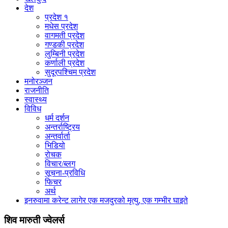
देश
प्रदेश १
मधेस प्रदेश
वागमती प्रदेश
गण्डकी प्रदेश
लुम्बिनी प्रदेश
कर्णाली प्रदेश
सुदूरपश्चिम प्रदेश
मनोरञ्जन
राजनीति
स्वास्थ्य
विविध
धर्म दर्शन
अन्तर्राष्ट्रिय
अन्तर्वार्ता
भिडियो
रोचक
विचार/ब्लग
सूचना-प्रविधि
फिचर
अर्थ
इनरुवामा करेन्ट लागेर एक मजदुरको मृत्यु, एक गम्भीर घाइते
शिव मारुती ज्वेलर्स