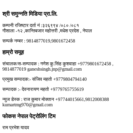
श्री समुन्नति मिडिया प्रा.लि.
कम्पनी रजिष्टार दर्ता नं :३२६९९४ /०८० /०८१
गौशाला -१२ ,कान्तिबजार महोत्तरी ,मधेश प्रदेश , नेपाल
सम्पर्क नम्बर : 9814877019,9801672458
हाम्रो समूह
संचालक/स-सम्पादक : गणेश कु.सिंह कुशवाहा +9779801672458 ,
9814877019 ganeshsingh.jnp@gmail.com
प्रमुख सम्पादक:- संजिव महतो +9779804794140
सम्पादक :- देवनारायण महतो +9779765755619
न्युज डेस्क : राज कुमार मोक्तान +97744015661,9812008388
kumartmg970@gmail.com
फोकस नेपाल पेट्रोलिंग टिम
राम प्रभेश यादव