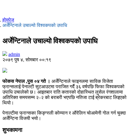
होमपेज
अर्जेन्टिनाले उचाल्यो विश्वकपको उपाधि
अर्जेन्टिनाले उचाल्यो विश्वकपको उपाधि
admin
२०७९ पुष ४, सोमबार ००:१९
फोकस नेपाल ,पुस ०४ गते ।
अर्जेन्टिनाले फाइनलमा साविक विजेता
फ्रान्सलाई पेनाल्टी सुटआउटमा पराजित गर्दै ३६ वर्षपछि फिफा विश्वकपको
उपाधि उचालेको छ। आइतबार राति कतारको दोहास्थित लुसेल रंगशालामा
अतिरिक्त समयसम्म २–२ को बराबरी भएपछि नतिजा टाई ब्रेकरबाट लिइएको
थियो।
पेनाल्टीमा फ्रान्सका किङ्ग्स्ली कोम्यान र औरेलिन चोआमेनी गोल गर्न चुक्दा
अर्जेन्टिना विजयी भयो।
शुभकामना