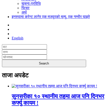
सूचना-प्रविधि
फिचर
अर्थ
इनरुवामा करेन्ट लागेर एक मजदुरको मृत्यु, एक गम्भीर घाइते
English
ताजा अपडेट
सुनसरीका १० स्थानीय तहमा आज पनि दिनभर
कर्फ्यु कायम !