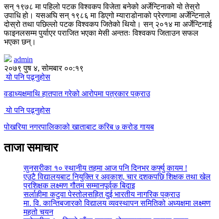
सन् १९७८ मा पहिलो पटक विश्वकप विजेता बनेको अर्जेन्टिनाको यो तेस्रो
उपाधि हो। यसअघि सन् १९८६ मा डिएगो म्याराडोनाको प्रेरणामा अर्जेन्टिनाले
दोस्रो तथा पछिल्लो पटक विश्वकप जितेको थियो। सन् २०१४ मा अर्जेन्टिनाई
फाइनलसम्म पुर्याएर पराजित भएका मेसी अन्ततः विश्वकप जिताउन सफल
भएका छन्।
admin
२०७९ पुष ४, सोमबार ००:१९
यो पनि पढ्नुहोस
वडाध्यक्षमाथि हातपात गरेको आरोपमा पत्रकार पक्राउ
यो पनि पढ्नुहोस
पोखरिया नगरपालिकाको खाताबाट करिब ७ करोड गायब
ताजा समाचार
सुनसरीका १० स्थानीय तहमा आज पनि दिनभर कर्फ्यु कायम !
एउटै विद्यालयबाट नियुक्ति र अवकाश, चार दशकपछि शिक्षक तथा खेल
प्रशिक्षक लक्ष्मण गौतम सम्मानपूर्वक बिदाइ
सर्लाहीमा कटुवा पेस्तोलसहित दुई भारतीय नागरिक पक्राउ
मा. वि. कान्तिबजारको विद्यालय व्यवस्थापन समितिको अध्यक्षमा लक्ष्मण
महतो चयन