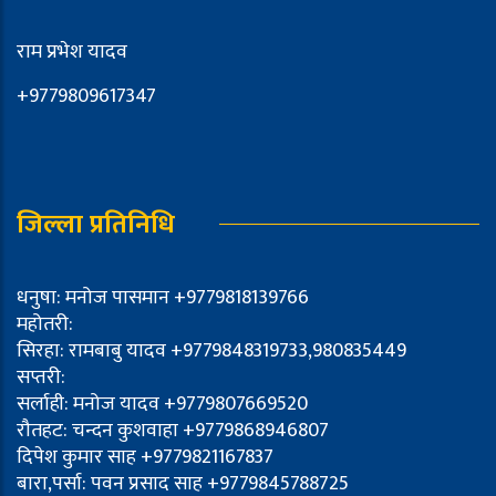
राम प्रभेश यादव
+9779809617347
जिल्ला प्रतिनिधि
धनुषा: मनोज पासमान +9779818139766
महोतरी:
सिरहा: रामबाबु यादव +9779848319733,980835449
सप्तरी:
सर्लाही: मनोज यादव +9779807669520
रौतहट: चन्दन कुशवाहा +9779868946807
दिपेश कुमार साह +9779821167837
बारा,पर्सा: पवन प्रसाद साह +9779845788725