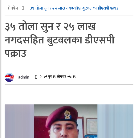
होमपेज
३५ तोला सुन र २५ लाख नगदसहित बुटवलका डीएसपी पक्राउ
३५ तोला सुन र २५ लाख
नगदसहित बुटवलका डीएसपी
पक्राउ
२०७९ पुष ११, सोमबार ०७:३९
admin