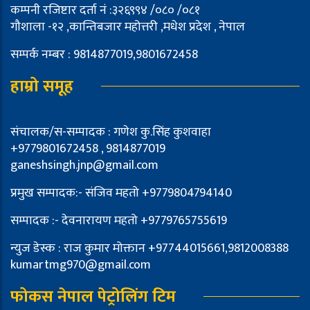
कम्पनी रजिष्टार दर्ता नं :३२६९९४ /०८० /०८१
गौशाला -१२ ,कान्तिबजार महोत्तरी ,मधेश प्रदेश , नेपाल
सम्पर्क नम्बर : 9814877019,9801672458
हाम्रो समूह
संचालक/स-सम्पादक : गणेश कु.सिंह कुशवाहा
+9779801672458 , 9814877019
ganeshsingh.jnp@gmail.com
प्रमुख सम्पादक:- संजिव महतो +9779804794140
सम्पादक :- देवनारायण महतो +9779765755619
न्युज डेस्क : राज कुमार मोक्तान +97744015661,9812008388
kumartmg970@gmail.com
फोकस नेपाल पेट्रोलिंग टिम