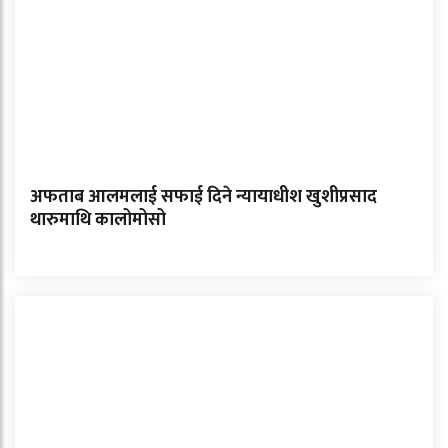
अफताब आलमलाई सफाई दिने न्यायाधीश खुशीप्रसाद
थारुमाथि कालोमोसो