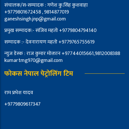
संचालक/स-सम्पादक : गणेश कु.सिंह कुशवाहा
+9779801672458 , 9814877019
ganeshsingh.jnp@gmail.com
प्रमुख सम्पादक:- संजिव महतो +9779804794140
सम्पादक :- देवनारायण महतो +9779765755619
न्युज डेस्क : राज कुमार मोक्तान +97744015661,9812008388
kumartmg970@gmail.com
फोकस नेपाल पेट्रोलिंग टिम
राम प्रभेश यादव
+9779809617347