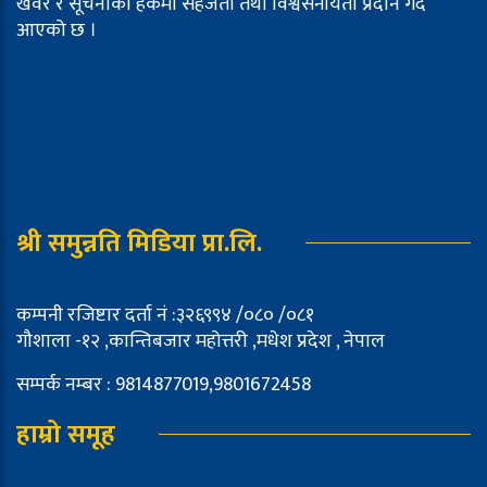
खवर र सूचनाको हकमा सहजता तथा विश्वसनीयता प्रदान गर्दै
आएको छ ।
श्री समुन्नति मिडिया प्रा.लि.
कम्पनी रजिष्टार दर्ता नं :३२६९९४ /०८० /०८१
गौशाला -१२ ,कान्तिबजार महोत्तरी ,मधेश प्रदेश , नेपाल
सम्पर्क नम्बर : 9814877019,9801672458
हाम्रो समूह