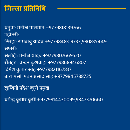
जिल्ला प्रतिनिधि
धनुषा: मनोज पासमान +9779818139766
महोतरी:
सिरहा: रामबाबु यादव +9779848319733,980835449
सप्तरी:
सर्लाही: मनोज यादव +9779807669520
रौतहट: चन्दन कुशवाहा +9779868946807
दिपेश कुमार साह +9779821167837
बारा,पर्सा: पवन प्रसाद साह +9779845788725
लुम्बिनी प्रदेश ब्युरो प्रमुख
धर्मेन्द्र कुमार कुर्मी +9779814430099,9847370660