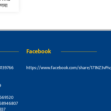
रणमा
Facebook
8139766
https://www.facebook.com/share/171NZ3vPiv
9
7669520
9868946807
837