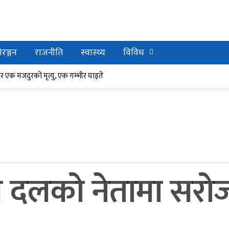
रञ्जन
राजनीति
स्वास्थ्य
विविध
र घाइते
ेर एक मजदुरको मृत्यु, एक गम्भीर घाइते
 दलको नेतामा सरो