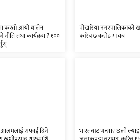
त्रमा कस्तो आयो बालेन
पोखरिया नगरपालिकाको ख
 नीति तथा कार्यक्रम ? १००
करिब ७ करोड गायब
्नुस्
आलमलाई सफाई दिने
भारतबाट भन्सार छली ल्या
श खुशीप्रसाद थारुमाथि
लत्ताकपडा बरामद, करिब १