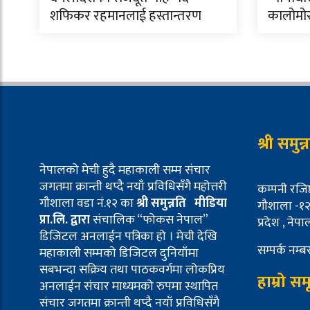
शफिकर रहमानलाई हस्तान्तरण
कालोमो
श्री समुन
नेपालको मेची हुदै महाकाली सम्म संचार
जगतमा क्रान्ती थप्दै नयाँ प्रविधिसँगै महोत्तरी
कम्पनी रजिष
गौशाला वडा नं.१२ का
श्री समुन्नति मीडिया
गौशाला -१२ 
प्रा.लि. द्वारा
संचालिक “फोकस नेपाल”
प्रदेश , नेपा
डिजिटल अनलाईन पत्रिका हो । मेची देखि
सम्पर्क नम
महाकाली सम्मको डिजिटल दुनियाँमा
सबभन्दा सक्रिय तथा पाठकवर्गमा लोकप्रिय
हाम्रो सम
अनलाईन संचार माध्यमको रुपमा स्थापित
संचार जगतमा क्रान्ती थप्दै नयाँ प्रविधिसँगै