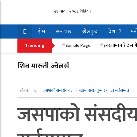
होम
समाचार
खेलकुद
देश
मनो
इनरुवामा करेन्ट लागेर एक मजदुरको मृत्यु, एक गम्भी
Trending
Sample Page
इनरुवामा करेन्ट लाग
शिव मारुती ज्वेलर्स
होमपेज
जसपाको संसदीय दलको नेतामा सरोजकुमार यादव सर्वसम्मत
जसपाको संसदीय