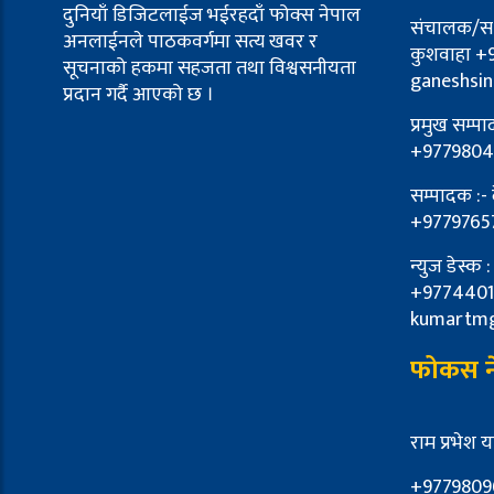
दुनियाँ डिजिटलाईज भईरहदाँ फोक्स नेपाल
संचालक/स-स
अनलाईनले पाठकवर्गमा सत्य खवर र
कुशवाहा +
सूचनाको हकमा सहजता तथा विश्वसनीयता
ganeshsi
प्रदान गर्दै आएको छ ।
प्रमुख सम्प
+9779804
सम्पादक :-
+9779765
न्युज डेस्क 
+9774401
kumartm
फोकस ने
राम प्रभेश 
+9779809