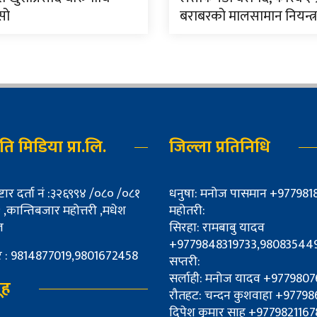
सो
बराबरको मालसामान नियन्त्
्नति मिडिया प्रा.लि.
जिल्ला प्रतिनिधि
्टार दर्ता नं :३२६९९४ /०८० /०८१
धनुषा: मनोज पासमान +977981
,कान्तिबजार महोत्तरी ,मधेश
महोतरी:
ल
सिरहा: रामबाबु यादव
+9779848319733,98083544
्बर : 9814877019,9801672458
सप्तरी:
सर्लाही: मनोज यादव +977980
ूह
रौतहट: चन्दन कुशवाहा +977
दिपेश कुमार साह +9779821167