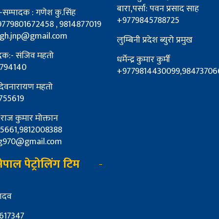
बारा,पर्सा: पवन प्रसाद साह
म्पादक : गणेश कु.सिंह
+9779845788725
9779801672458 , 9814877019
ngh.jnp@gmail.com
लुम्बिनी प्रदेश ब्युरो प्रमुख
ादक:- संजिव महतो
धर्मेन्द्र कुमार कुर्मी
794140
+9779814430099,98473706
 देवनारायण महतो
755619
: राज कुमार मोक्तान
5661,9812008388
g970@gmail.com
पाल पेट्रोलिंग टिम
यादव
617347