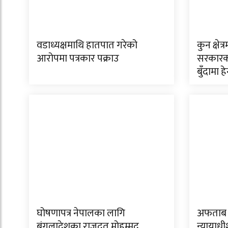
वडाध्यक्षमाथि हातपात गरेको
कुन क्षे
आरोपमा पत्रकार पक्राउ
सरकारको
बुँदामा हेर
घोषणापत्र नेपालका लागि
अफताब 
बंगलादेशका राजदूत मोहम्मद
न्यायाधी