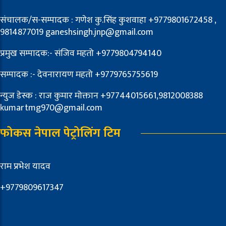
संचालक/स-सम्पादक : गणेश कु.सिंह कुशवाहा +9779801672458 ,
9814877019 ganeshsingh.jnp@gmail.com
प्रमुख सम्पादक:- संजिव महतो +9779804794140
सम्पादक :- देवनारायण महतो +9779765755619
न्युज डेस्क : राज कुमार मोक्तान +97744015661,9812008388
kumartmg970@gmail.com
फोकस नेपाल पेट्रोलिंग टिम
राम प्रभेश यादव
+9779809617347