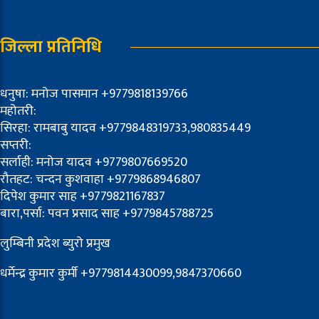
जिल्ला प्रतिनिधि
धनुषा: मनोज पासमान +9779818139766
महोतरी:
सिरहा: रामबाबु यादव +9779848319733,980835449
सप्तरी:
सर्लाही: मनोज यादव +9779807669520
रौतहट: चन्दन कुशवाहा +9779868946807
दिपेश कुमार साह +9779821167837
बारा,पर्सा: पवन प्रसाद साह +9779845788725
लुम्बिनी प्रदेश ब्युरो प्रमुख
धर्मेन्द्र कुमार कुर्मी +9779814430099,9847370660