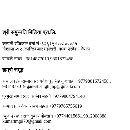
श्री समुन्नति मिडिया प्रा.लि.
कम्पनी रजिष्टार दर्ता नं :३२६९९४ /०८० /०८१
गौशाला -१२ ,कान्तिबजार महोत्तरी ,मधेश प्रदेश , नेपाल
सम्पर्क नम्बर : 9814877019,9801672458
हाम्रो समूह
संचालक/स-सम्पादक : गणेश कु.सिंह कुशवाहा +9779801672458 ,
9814877019 ganeshsingh.jnp@gmail.com
प्रमुख सम्पादक:- संजिव महतो +9779804794140
सम्पादक :- देवनारायण महतो +9779765755619
न्युज डेस्क : राज कुमार मोक्तान +97744015661,9812008388
kumartmg970@gmail.com