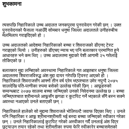
शुभकामना
त्यसपछि निहारिकाले उच्च अदालत जनकपुरमा पुनरावेदन गरेकी छन् । उक्त
पुनरावेदनको फैसला नआउँदै सोमबार धनुषा जिल्ला अदालतले उनीहरुबीच
मेलमिलाप गराइदिएको हो ।
उच्च अदालतको आदेशमा निहारिकाको बच्चा र शिवराजको डीएनए टेस्ट
गराइएको थियो । उनीहरुको डीएचए म्याच भए पनि बलात्कार प्रमाणित हुने
आधारहरु भने कम थिए । उच्च अदालतमा मुद्दाको पेशी आगामी २५ गतेलाई
तोकिएको छ ।
बलात्कार मुद्दा लम्बिएको अवस्थामा निहारिकाले गत आइतबार धनुषा जिल्ला
अदालतमा शिवराजविरुद्ध अंश मुद्दा दायर गरेपछि ट्विस्ट आएको हो ।
निहारिकाले शिवराजसँग आफ्नो तीन वर्ष प्रेम भएपश्चात उमेर नपुग्दै २०७५
सालदेखि पति-पत्नीका रुपमा बसेको उल्लेख गरेकी छिन् । आफूहरुको
सम्वन्धबाट २०७७ सालमा बच्चा जन्मिएको उनको निवेदनमा उल्लेख छ । बच्चा
जन्मिएपश्चात श्रीमानले आफूसँग झगडा र कुटपिट गर्ने भएकाले सँगै बस्न सक्ने
अवस्था नआएको उनले बताएकी छन् ।
निहारिकाले हालेको सो मुद्दामा शिवराजले भोलिपल्टै जवाफ दिएका थिए । उनले
पनि निहारिका र आफू श्रीमानश्रीमती भई बस्दा बच्चा जन्मिएको स्वीकार गरेका
छन् । उनले निहारिकालाई कुटपिट गरेको अस्वीकार गर्दै उनलाई अंश दिएर
छुट्याउन तयार रहेको तथा श्रीमतीका रुपमा फेरि स्वीकारेर बच्चासमेतको