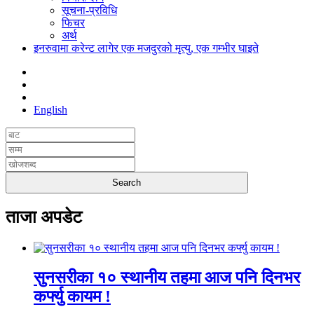
सूचना-प्रविधि
फिचर
अर्थ
इनरुवामा करेन्ट लागेर एक मजदुरको मृत्यु, एक गम्भीर घाइते
English
ताजा अपडेट
सुनसरीका १० स्थानीय तहमा आज पनि दिनभर
कर्फ्यु कायम !