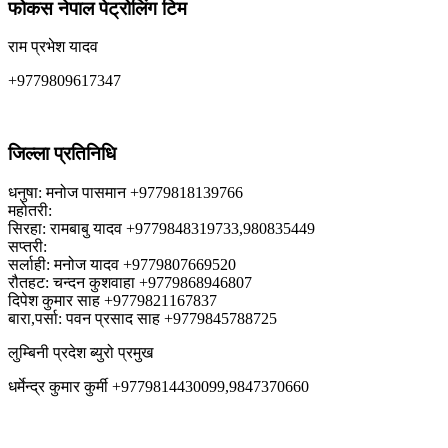
फोकस नेपाल पेट्रोलिंग टिम
राम प्रभेश यादव
+9779809617347
जिल्ला प्रतिनिधि
धनुषा: मनोज पासमान +9779818139766
महोतरी:
सिरहा: रामबाबु यादव +9779848319733,980835449
सप्तरी:
सर्लाही: मनोज यादव +9779807669520
रौतहट: चन्दन कुशवाहा +9779868946807
दिपेश कुमार साह +9779821167837
बारा,पर्सा: पवन प्रसाद साह +9779845788725
लुम्बिनी प्रदेश ब्युरो प्रमुख
धर्मेन्द्र कुमार कुर्मी +9779814430099,9847370660