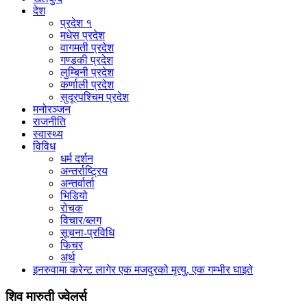
देश
प्रदेश १
मधेस प्रदेश
वागमती प्रदेश
गण्डकी प्रदेश
लुम्बिनी प्रदेश
कर्णाली प्रदेश
सुदूरपश्चिम प्रदेश
मनोरञ्जन
राजनीति
स्वास्थ्य
विविध
धर्म दर्शन
अन्तर्राष्ट्रिय
अन्तर्वार्ता
भिडियो
रोचक
विचार/ब्लग
सूचना-प्रविधि
फिचर
अर्थ
इनरुवामा करेन्ट लागेर एक मजदुरको मृत्यु, एक गम्भीर घाइते
शिव मारुती ज्वेलर्स