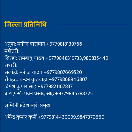
जिल्ला प्रतिनिधि
धनुषा: मनोज पासमान +9779818139766
महोतरी:
सिरहा: रामबाबु यादव +9779848319733,980835449
सप्तरी:
सर्लाही: मनोज यादव +9779807669520
रौतहट: चन्दन कुशवाहा +9779868946807
दिपेश कुमार साह +9779821167837
बारा,पर्सा: पवन प्रसाद साह +9779845788725
लुम्बिनी प्रदेश ब्युरो प्रमुख
धर्मेन्द्र कुमार कुर्मी +9779814430099,9847370660