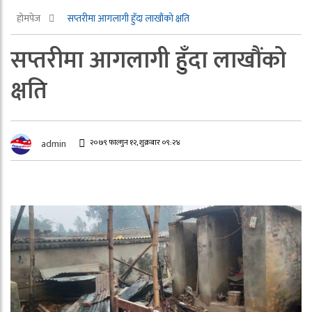
होमपेज
सप्तरीमा आगलागी हुँदा लाखौंको क्षति
सप्तरीमा आगलागी हुँदा लाखौंको
क्षति
२०७९ फाल्गुन १२, शुक्रबार ०९:२४
admin