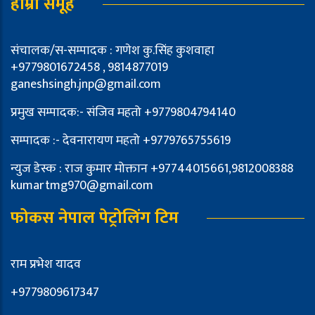
हाम्रो समूह
संचालक/स-सम्पादक : गणेश कु.सिंह कुशवाहा
+9779801672458 , 9814877019
ganeshsingh.jnp@gmail.com
प्रमुख सम्पादक:- संजिव महतो +9779804794140
सम्पादक :- देवनारायण महतो +9779765755619
न्युज डेस्क : राज कुमार मोक्तान +97744015661,9812008388
kumartmg970@gmail.com
फोकस नेपाल पेट्रोलिंग टिम
राम प्रभेश यादव
+9779809617347