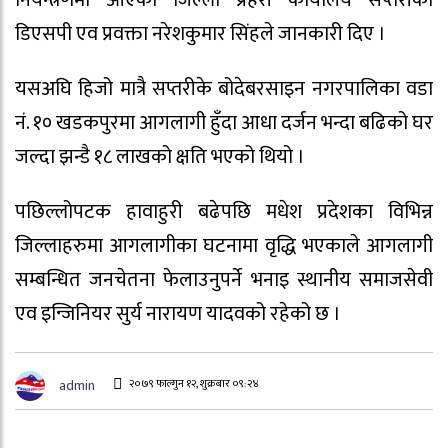
नियन्त्रणमा आएको जिल्ला प्रहरी कार्यालय सप्तरीका
डिएसपी एव प्रवक्ता नरेशकुमार सिंहले जानकारी दिए ।
यसअघि हिजो मात्रै सप्तरीके बोदेबरसाइन नगरपालिका वडा
नं. १० खडकपुरमा आगलागी हुँदा आधा दर्जन भन्दा बढिको घर
जल्दा झन्डै १८ लाखको क्षति भएको थियो ।
पछिल्लोपटक हावाहुरी बढेपछि मधेश प्रदेशका विभिन्न
जिल्लाहरुमा आगलागीका घटनामा वृद्धि भएकाले आगलागी
सम्बन्धित जनचेतना फेलाउनुपर्ने भनाइ स्थानीय समाजसेवी
एव इन्जिनियर सुर्य नारायण यादवको रहेको छ ।
२०७९ फाल्गुन १२, शुक्रबार ०९:२४
admin