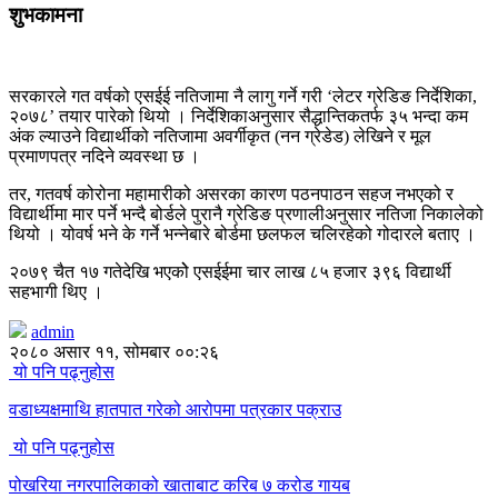
शुभकामना
सरकारले गत वर्षको एसईई नतिजामा नै लागु गर्ने गरी ‘लेटर ग्रेडिङ निर्देशिका,
२०७८’ तयार पारेको थियो । निर्देशिकाअनुसार सैद्धान्तिकतर्फ ३५ भन्दा कम
अंक ल्याउने विद्यार्थीको नतिजामा अवर्गीकृत (नन ग्रेडेड) लेखिने र मूल
प्रमाणपत्र नदिने व्यवस्था छ ।
तर, गतवर्ष कोरोना महामारीको असरका कारण पठनपाठन सहज नभएको र
विद्यार्थीमा मार पर्ने भन्दै बोर्डले पुरानै ग्रेडिङ प्रणालीअनुसार नतिजा निकालेको
थियो । योवर्ष भने के गर्ने भन्नेबारे बोर्डमा छलफल चलिरहेको गोदारले बताए ।
२०७९ चैत १७ गतेदेखि भएकोे एसईईमा चार लाख ८५ हजार ३९६ विद्यार्थी
सहभागी थिए ।
admin
२०८० असार ११, सोमबार ००:२६
यो पनि पढ्नुहोस
वडाध्यक्षमाथि हातपात गरेको आरोपमा पत्रकार पक्राउ
यो पनि पढ्नुहोस
पोखरिया नगरपालिकाको खाताबाट करिब ७ करोड गायब