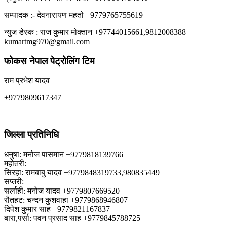
सम्पादक :- देवनारायण महतो +9779765755619
न्युज डेस्क : राज कुमार मोक्तान +97744015661,9812008388
kumartmg970@gmail.com
फोकस नेपाल पेट्रोलिंग टिम
राम प्रभेश यादव
+9779809617347
जिल्ला प्रतिनिधि
धनुषा: मनोज पासमान +9779818139766
महोतरी:
सिरहा: रामबाबु यादव +9779848319733,980835449
सप्तरी:
सर्लाही: मनोज यादव +9779807669520
रौतहट: चन्दन कुशवाहा +9779868946807
दिपेश कुमार साह +9779821167837
बारा,पर्सा: पवन प्रसाद साह +9779845788725