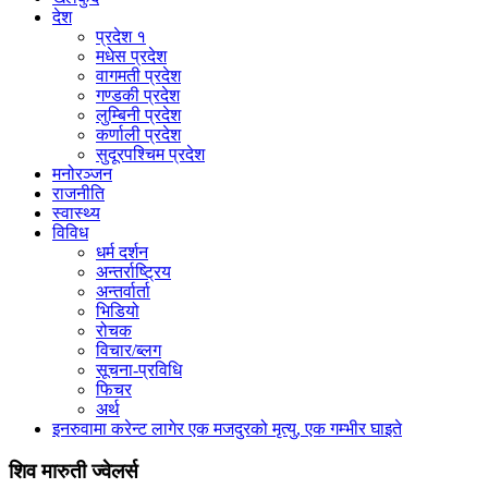
देश
प्रदेश १
मधेस प्रदेश
वागमती प्रदेश
गण्डकी प्रदेश
लुम्बिनी प्रदेश
कर्णाली प्रदेश
सुदूरपश्चिम प्रदेश
मनोरञ्जन
राजनीति
स्वास्थ्य
विविध
धर्म दर्शन
अन्तर्राष्ट्रिय
अन्तर्वार्ता
भिडियो
रोचक
विचार/ब्लग
सूचना-प्रविधि
फिचर
अर्थ
इनरुवामा करेन्ट लागेर एक मजदुरको मृत्यु, एक गम्भीर घाइते
शिव मारुती ज्वेलर्स