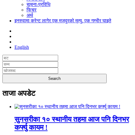
सूचना-प्रविधि
फिचर
अर्थ
इनरुवामा करेन्ट लागेर एक मजदुरको मृत्यु, एक गम्भीर घाइते
English
ताजा अपडेट
सुनसरीका १० स्थानीय तहमा आज पनि दिनभर
कर्फ्यु कायम !