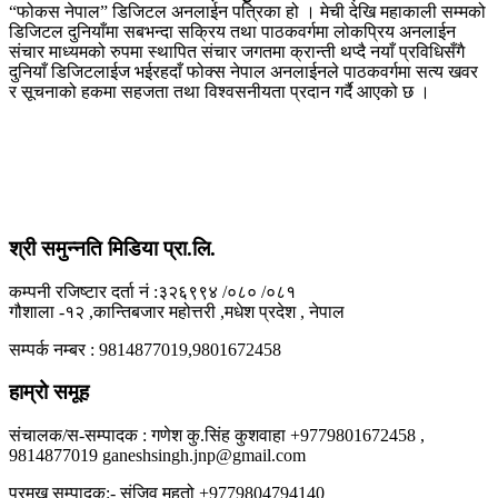
“फोकस नेपाल” डिजिटल अनलाईन पत्रिका हो । मेची देखि महाकाली सम्मको
डिजिटल दुनियाँमा सबभन्दा सक्रिय तथा पाठकवर्गमा लोकप्रिय अनलाईन
संचार माध्यमको रुपमा स्थापित संचार जगतमा क्रान्ती थप्दै नयाँ प्रविधिसँगै
दुनियाँ डिजिटलाईज भईरहदाँ फोक्स नेपाल अनलाईनले पाठकवर्गमा सत्य खवर
र सूचनाको हकमा सहजता तथा विश्वसनीयता प्रदान गर्दै आएको छ ।
श्री समुन्नति मिडिया प्रा.लि.
कम्पनी रजिष्टार दर्ता नं :३२६९९४ /०८० /०८१
गौशाला -१२ ,कान्तिबजार महोत्तरी ,मधेश प्रदेश , नेपाल
सम्पर्क नम्बर : 9814877019,9801672458
हाम्रो समूह
संचालक/स-सम्पादक : गणेश कु.सिंह कुशवाहा +9779801672458 ,
9814877019 ganeshsingh.jnp@gmail.com
प्रमुख सम्पादक:- संजिव महतो +9779804794140