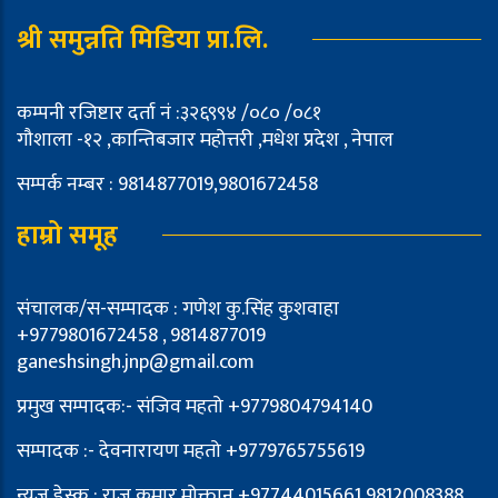
श्री समुन्नति मिडिया प्रा.लि.
कम्पनी रजिष्टार दर्ता नं :३२६९९४ /०८० /०८१
गौशाला -१२ ,कान्तिबजार महोत्तरी ,मधेश प्रदेश , नेपाल
सम्पर्क नम्बर : 9814877019,9801672458
हाम्रो समूह
संचालक/स-सम्पादक : गणेश कु.सिंह कुशवाहा
+9779801672458 , 9814877019
ganeshsingh.jnp@gmail.com
प्रमुख सम्पादक:- संजिव महतो +9779804794140
सम्पादक :- देवनारायण महतो +9779765755619
न्युज डेस्क : राज कुमार मोक्तान +97744015661,9812008388