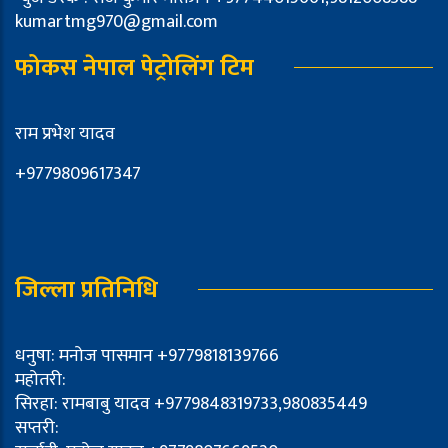
kumartmg970@gmail.com
फोकस नेपाल पेट्रोलिंग टिम
राम प्रभेश यादव
+9779809617347
जिल्ला प्रतिनिधि
धनुषा: मनोज पासमान +9779818139766
महोतरी:
सिरहा: रामबाबु यादव +9779848319733,980835449
सप्तरी: