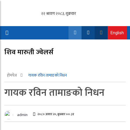
English
शिव मारुती ज्वेलर्स
होमपेज
गायक रविन तामाङकाे निधन
गायक रविन तामाङकाे निधन
२०८० असार २०, बुधबार ००:३१
admin