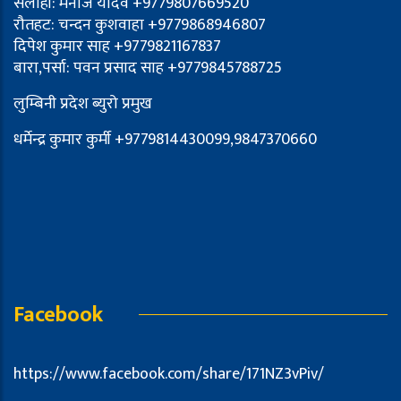
सर्लाही: मनोज यादव +9779807669520
रौतहट: चन्दन कुशवाहा +9779868946807
दिपेश कुमार साह +9779821167837
बारा,पर्सा: पवन प्रसाद साह +9779845788725
लुम्बिनी प्रदेश ब्युरो प्रमुख
धर्मेन्द्र कुमार कुर्मी +9779814430099,9847370660
Facebook
https://www.facebook.com/share/171NZ3vPiv/