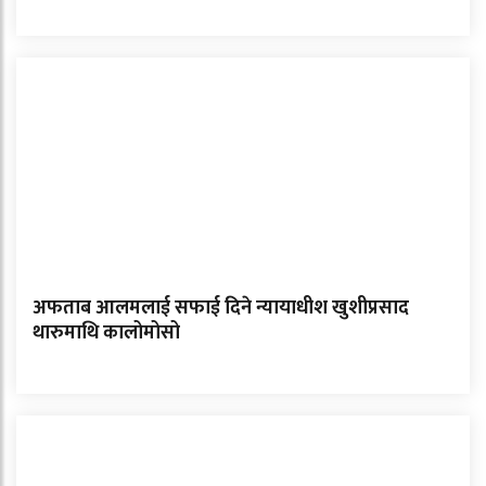
अफताब आलमलाई सफाई दिने न्यायाधीश खुशीप्रसाद
थारुमाथि कालोमोसो