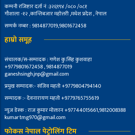
कम्पनी रजिष्टार दर्ता नं :३२६९९४ /०८० /०८१
गौशाला -१२ ,कान्तिबजार महोत्तरी ,मधेश प्रदेश , नेपाल
सम्पर्क नम्बर : 9814877019,9801672458
हाम्रो समूह
संचालक/स-सम्पादक : गणेश कु.सिंह कुशवाहा
+9779801672458 , 9814877019
ganeshsingh.jnp@gmail.com
प्रमुख सम्पादक:- संजिव महतो +9779804794140
सम्पादक :- देवनारायण महतो +9779765755619
न्युज डेस्क : राज कुमार मोक्तान +97744015661,9812008388
kumartmg970@gmail.com
फोकस नेपाल पेट्रोलिंग टिम