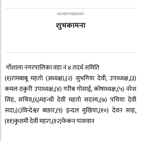
शुभकामना
गौशाला नगरपालिका वडा नं ४ तदर्थ समिति
(१)रामबाबू महतो (अध्यक्ष),(२) सुभगिया देवी, उपाध्यक्ष,(३)
कमल ठकुरी उपाध्यक्ष,(४) गरीब गोसाई, कोषाध्यक्ष,(५) नरेश
सिंह, सचिव,(६)महन्थी देवी महतो सदस्य,(७) पचिया देवी
सदा,(८)विन्देश्वर बछार,(९) इन्दल मुखिया,(१०) देवन साह,
(११)कुशमी देवी महरा,(१२)फेकन पासवान