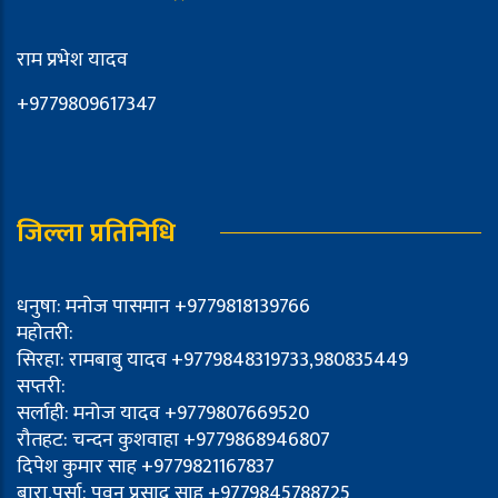
राम प्रभेश यादव
+9779809617347
जिल्ला प्रतिनिधि
धनुषा: मनोज पासमान +9779818139766
महोतरी:
सिरहा: रामबाबु यादव +9779848319733,980835449
सप्तरी:
सर्लाही: मनोज यादव +9779807669520
रौतहट: चन्दन कुशवाहा +9779868946807
दिपेश कुमार साह +9779821167837
बारा,पर्सा: पवन प्रसाद साह +9779845788725