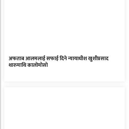
अफताब आलमलाई सफाई दिने न्यायाधीश खुशीप्रसाद
थारुमाथि कालोमोसो