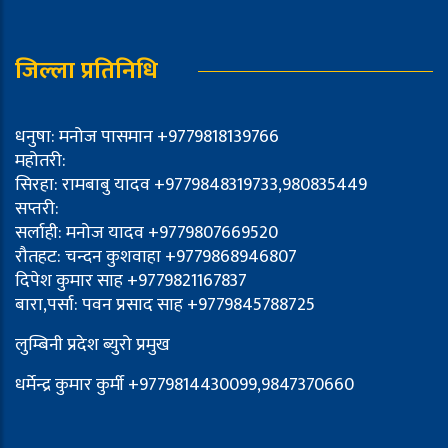
जिल्ला प्रतिनिधि
धनुषा: मनोज पासमान +9779818139766
महोतरी:
सिरहा: रामबाबु यादव +9779848319733,980835449
सप्तरी:
सर्लाही: मनोज यादव +9779807669520
रौतहट: चन्दन कुशवाहा +9779868946807
दिपेश कुमार साह +9779821167837
बारा,पर्सा: पवन प्रसाद साह +9779845788725
लुम्बिनी प्रदेश ब्युरो प्रमुख
धर्मेन्द्र कुमार कुर्मी +9779814430099,9847370660