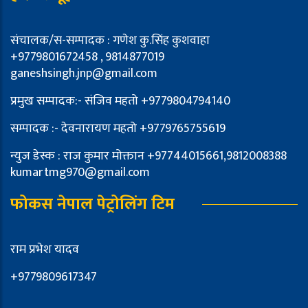
संचालक/स-सम्पादक : गणेश कु.सिंह कुशवाहा
+9779801672458 , 9814877019
ganeshsingh.jnp@gmail.com
प्रमुख सम्पादक:- संजिव महतो +9779804794140
सम्पादक :- देवनारायण महतो +9779765755619
न्युज डेस्क : राज कुमार मोक्तान +97744015661,9812008388
kumartmg970@gmail.com
फोकस नेपाल पेट्रोलिंग टिम
राम प्रभेश यादव
+9779809617347