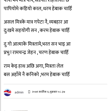
पापी मन मात्र पाप, सोंचिते रहिजायत छै
पापियोमे कहियो काल, धरम हेबाक चाहिँ
असल मित्रकें मात्र गपेटा नै, व्यबहार आ
दु:खमे सहयोगी सन , करम हेबाक चाहिँ
दु गो आत्माकें मित्रतामे,भरत सन भाइ आ
प्रभु ! रामचन्द्र जेहन , चरण हेबाक चाहिँ
राम केइ हाथ अछि अगा, मित्रता लेल
बस अहाँमें नै कनिको ,भरम हेबाक चाहिँ
२०७९ कार्तिक ४, शुक्रबार ०८:३७
admin