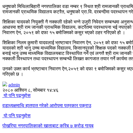
धनुषाको मिथिलाबिहारी नगरपालिका वडा नम्बर ९ स्थित श्री रामजानकी प्राथमिक
रामजानकी प्राथमिक विद्यालय कटरैत, धनुषाको प्रा.वि. दरबन्दीमा पदस्थापन गरेक
शिक्षिका यादवको नियुक्ती नै नक्कली रहेको भन्ने उजुरी निवेदन सम्बन्धमा अनुस
आधारमा श्री राम जानकी प्राथमिक विद्यालय, कटरैतमा पदस्थापना भई नपाएको श
निवारण ऐन, २०५९ को दफा १५ बमोजिमको कसुर भएको ठहर गरिएको हो ।
शिक्षिका निलम कुमारी यादवलाई भ्रष्टाचार निवारण ‌ऐन, २०५९ को दफा १५ बमोजि
यादवको श्री भानु उच्च माध्यमिक विद्यालय, किसानपुरको शिक्षक पदको नक्कली 
बनाई भानु उच्च माध्यमिक विद्यालयबाट विस्थापित गर्ने एवं लगत्तै श्री राम जा
नक्कली विस्थापन तथा पदस्थापन सम्बन्धी लिखत कागजात तयार गर्ने कार्यमा तत्
उनको उक्त कार्य भ्रष्टाचार निवारण ऐन,२०५९ को दफा ९ बमोजिमको कसुर भएको
गरिएको छ ।
admin
२०८० आश्विन ८, सोमबार १४:४६
यो पनि पढ्नुहोस
वडाध्यक्षमाथि हातपात गरेको आरोपमा पत्रकार पक्राउ
यो पनि पढ्नुहोस
पोखरिया नगरपालिकाको खाताबाट करिब ७ करोड गायब