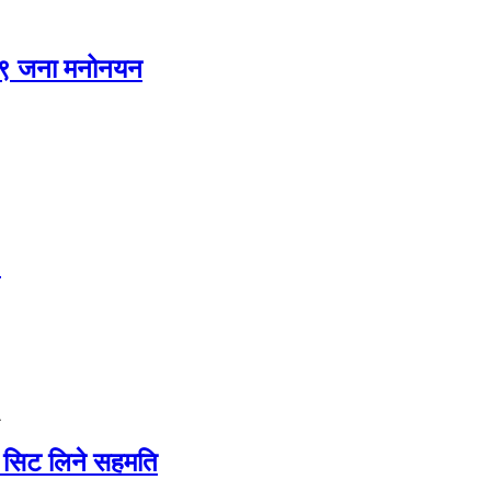
ा १९ जना मनोनयन
)
५
 सिट लिने सहमति