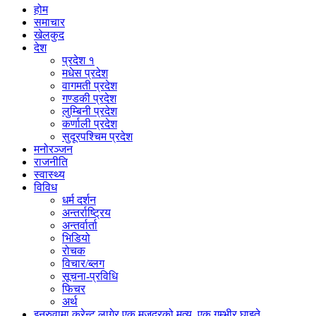
होम
समाचार
खेलकुद
देश
प्रदेश १
मधेस प्रदेश
वागमती प्रदेश
गण्डकी प्रदेश
लुम्बिनी प्रदेश
कर्णाली प्रदेश
सुदूरपश्चिम प्रदेश
मनोरञ्जन
राजनीति
स्वास्थ्य
विविध
धर्म दर्शन
अन्तर्राष्ट्रिय
अन्तर्वार्ता
भिडियो
रोचक
विचार/ब्लग
सूचना-प्रविधि
फिचर
अर्थ
इनरुवामा करेन्ट लागेर एक मजदुरको मृत्यु, एक गम्भीर घाइते