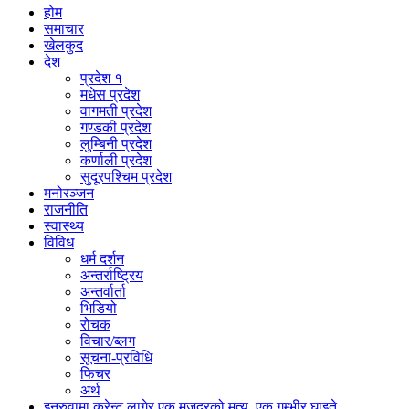
होम
समाचार
खेलकुद
देश
प्रदेश १
मधेस प्रदेश
वागमती प्रदेश
गण्डकी प्रदेश
लुम्बिनी प्रदेश
कर्णाली प्रदेश
सुदूरपश्चिम प्रदेश
मनोरञ्जन
राजनीति
स्वास्थ्य
विविध
धर्म दर्शन
अन्तर्राष्ट्रिय
अन्तर्वार्ता
भिडियो
रोचक
विचार/ब्लग
सूचना-प्रविधि
फिचर
अर्थ
इनरुवामा करेन्ट लागेर एक मजदुरको मृत्यु, एक गम्भीर घाइते