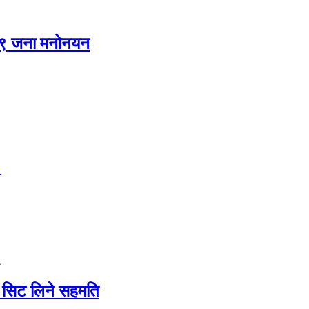
ा १९ जना मनोनयन
)
५
 सिट लिने सहमति